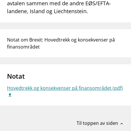
avtalen sammen med de andre EØS/EFTA-
work_outline
Jobb hos oss
landene, Island og Liechtenstein.
dashboard
Informasjon for investorer
notifications_none
Abonner på nyhetsvarsel
Notat om Brexit: Hovedtrekk og konsekvenser på
finansområdet
Notat
Hovedtrekk og konsekvenser på finansområdet (pdf)
Til toppen av siden
expand_less