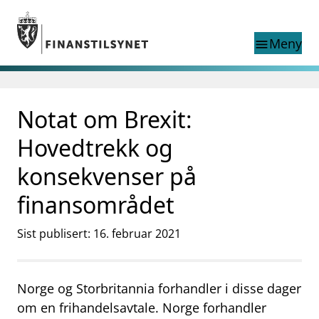
Gå til hovedinnhold
Gå til søkesiden
Meny
menu
Søk i
search
This page does not
Notat om Brexit:
language
exist in English
nettstedet
English
Hovedtrekk og
English home page
Tilsyn
konsekvenser på
Aktuelt
finansområdet
Finanstilsynets registre
Tema
Sist publisert: 16. februar 2021
supervisor_account
Forbrukerinformasjon
business
Om Finanstilsynet
Norge og Storbritannia forhandler i disse dager
om en frihandelsavtale. Norge forhandler
mail_outline
Kontakt oss