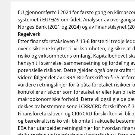
EU gjennomførte i 2024 for første gang en
klimasce
systemet i EU/EØS-området. Analyser av overgangsris
Norges Bank (
2021
og
2024
) og av Finanstilsynet (
20
Regelverk
Etter
finansforetaksloven
§ 13-6 første til tredje led
over risikoene knyttet til virksomheten, og sikre at de
risiko og virksomhetens omfang. Kapitalbehovet ska
hensyn til størrelse, sammensetning og fordeling av
potensielle risikoer. Dette gjelder også bærekraftsri
Videre følger det av
CRR/CRD-forskriften
§ 35 at for
vurdere retningslinjer for å påta foretaket risikoer o
kontrollere risikoer som foretaket er eller kan bli ek
makroøkonomiske forhold. Dette vil også gjelde bær
dekkes av bestemmelsene i CRR/CRD-forskriften § 36
Finansforetaksloven og CRR/CRD-forskriften vil bli
og bærekraftsrisiko vil i bli omtalt i aktuelle beste
EBA har utarbeidet retningslinjer for hvordan finans