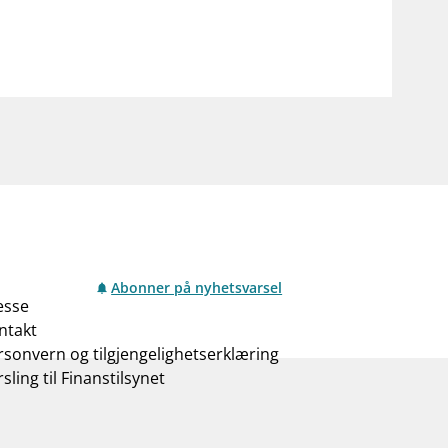
Abonner på nyhetsvarsel
esse
ntakt
rsonvern og tilgjengelighetserklæring
sling til Finanstilsynet