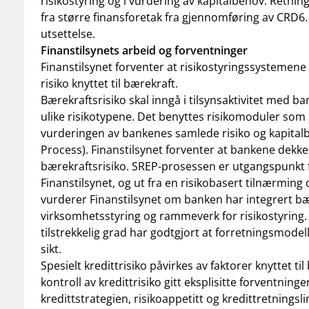
risikostyring og i vurdering av kapitalbehov.
Retning
fra større finansforetak fra gjennomføring av CRD6. 
utsettelse.
Finanstilsynets arbeid og forventninger
Finanstilsynet forventer at risikostyringssystemene 
risiko knyttet til bærekraft.
Bærekraftsrisiko skal inngå i tilsynsaktivitet med 
ulike risikotypene. Det benyttes
risiko
moduler
som a
vurderingen av bankenes samlede risiko og kapital
Process
).
Finanstilsynet forventer at bankene dekker 
bærekraftsrisiko. SREP-prosessen er utgangspunkt 
Finanstilsynet, og ut fra en risikobasert tilnærming
vurderer Finanstilsynet om banken har integrert bære
virksomhetsstyring og rammeverk for risikostyring.
tilstrekkelig grad har godtgjort at forretningsmodel
sikt.
Spesielt kredittrisiko påvirkes av faktorer knyttet til
kontroll av kredittrisiko
gitt eksplisitte forventninge
kredittstrategien, risikoappetitt og kredittretningsl