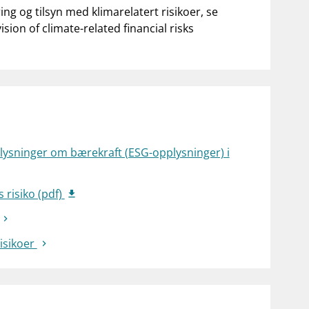
ng og tilsyn med klimarelatert risikoer, se
ion of climate-related financial risks
opplysninger om bærekraft (ESG-opplysninger) i
 risiko (pdf)
risikoer