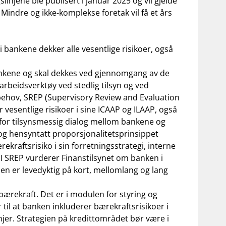
slinjene
ble publisert i januar 2025 og vil gjelde
Mindre og ikke-komplekse foretak vil få et års
i bankene dekker alle vesentlige risikoer, også
bankene og skal dekkes ved gjennomgang av de
rbeidsverktøy ved stedlig tilsyn og ved
behov,
SREP (
Supervisory
Review
and Evaluation
vesentlige risikoer i sine ICAAP
og ILAAP
, også
for tilsynsmessig dialog mellom bankene og
 og hensyntatt proporsjonalitetsprinsippet
kraftsrisiko i sin forretningsstrategi, interne
 I SREP vurderer Finanstilsynet om banken i
len er levedyktig på kort, mellomlang og lang
 bærekraft. Det er i
m
odulen for styring og
r til at banken inkluderer bærekraftsrisikoer i
injer. Strategien på kredittområdet bør være i