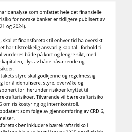
narioanalyse
som omfattet hele det finansielle
iko for norske banker er tidligere publisert av
21
og
2024
).
d, skal et finansforetak til enhver tid ha oversikt
t har tilstrekkelig ansvarlig kapital i forhold til
l vurderes både på kort og lengre sikt, med
 kapitalen, i lys av både nåværende og
sikoer.
etakets styre skal godkjenne og regelmessig
g for å identifisere, styre, overvåke og
sponert for, herunder risikoer knyttet til
ekraftsrisikoer
.
Tilvarende vil bærekraftsrisiko
 om risikostyring og internkontroll.
 oppdatert som følge av gjennomføring av CRD 6,
mmelser.
foretak bør inkludere bærekraftsrisiko i