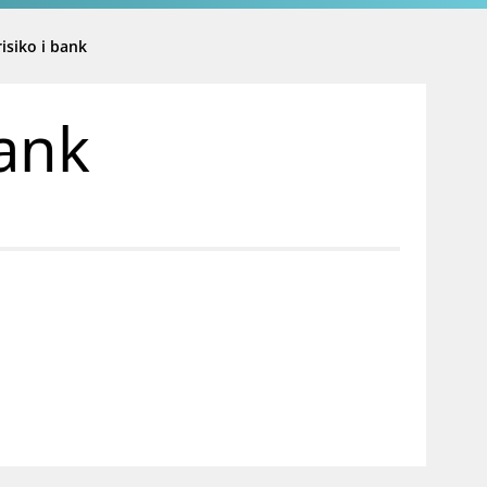
isiko i bank
bank