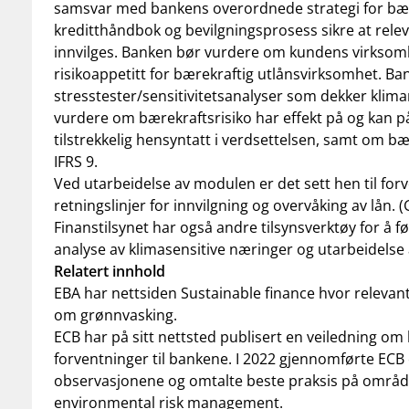
samsvar med bankens overordnede strategi for bære
kreditthåndbok og bevilgningsprosess sikre at relev
innvilges. Banken bør vurdere om kundens virksomh
risikoappetitt for bærekraftig utlånsvirksomhet. Ba
stresstester/sensitivitetsanalyser som dekker klimar
vurdere om bærekraftsrisiko har effekt på og kan på
tilstrekkelig hensyntatt i verdsettelsen, samt om bæ
IFRS 9.
Ved utarbeidelse av modulen er det sett hen til for
retningslinjer for innvilgning og overvåking av lån. (
Finanstilsynet har også andre tilsynsverktøy for å 
analyse av klimasensitive næringer og utarbeidelse
Relatert innhold
EBA har nettsiden
Sustainable
finance
hvor relevan
om grønnvasking
.
ECB
har på sitt
nettsted
publisert
en
veiledning
om k
forventninger til banke
ne.
I 2022 gjennomførte ECB e
observasjonene og omtalte beste praksis på områd
environmental
risk management
.