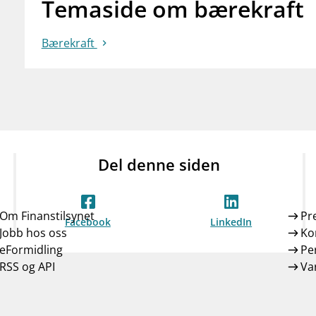
Temaside om bærekraft
Bærekraft
Del denne siden
Om Finanstilsynet
Pr
Facebook
LinkedIn
Jobb hos oss
Ko
eFormidling
Pe
RSS og API
Var