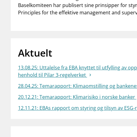
Baselkomiteen har publisert sine prinsipper for styri
Principles for the effektive management and supervis
Aktuelt
13.08.25: Uttalelse fra EBA knyttet til utfylling av 
henhold til Pilar 3-regelverket
28.04.25: Temarapport: Klimaomstilling og bankenes
20.12.21: Temarapport: Klimarisiko i norske banker
12.11.21: EBAs rapport om styring og tilsyn av ESG-