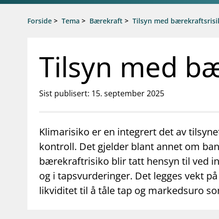
Gå til hovedinnhold
Gå til søkesiden
Forside
>
Tema
>
Bærekraft
>
Tilsyn med bærekraftsrisi
Tilsyn med bæ
Sist publisert: 15. september 2025
Klimarisiko er en integrert det av tilsy
kontroll. Det gjelder blant annet om ba
bærekraftrisiko blir tatt hensyn til ved i
og i tapsvurderinger. Det legges vekt på
likviditet til å tåle tap og markedsuro 