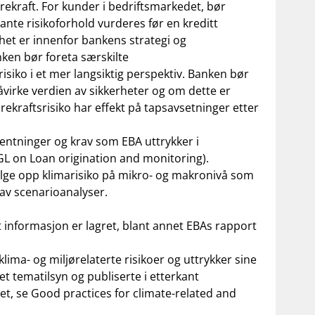
kraft. For kunder i bedriftsmarkedet, bør
ante risikoforhold vurderes før en kreditt
et er innenfor bankens strategi og
nken bør foreta særskilte
isiko i et mer langsiktig perspektiv. Banken bør
virke verdien av sikkerheter og om dette er
rekraftsrisiko har effekt på tapsavsetninger etter
ventninger og krav som EBA uttrykker i
GL
on
Loan
origination
and
monitoring
).
følge opp klimarisiko på mikro- og makronivå som
 av scenarioanalyser.
t
informasjon er lagret, blant annet
E
BAs
rapport
lima- og miljørelaterte risiko
er
og uttrykker
sin
e
t tematilsyn og publiserte i etterkant
et, se
Good
practices
for
climate-relat
ed
and