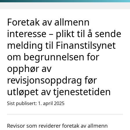
Gå til hovedinnhold
Gå til søkesiden
Foretak av allmenn
interesse – plikt til å sende
melding til Finanstilsynet
om begrunnelsen for
opphør av
revisjonsoppdrag før
utløpet av tjenestetiden
Sist publisert: 1. april 2025
Revisor som reviderer foretak av allmenn