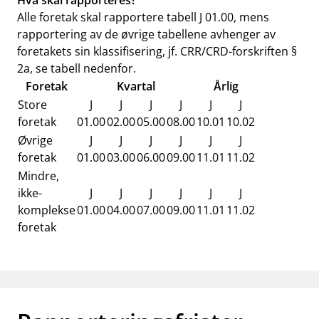
Hva skal rapporteres?
Alle foretak skal rapportere tabell J 01.00, mens
rapportering av de øvrige tabellene avhenger av
foretakets sin klassifisering, jf. CRR/CRD-forskriften §
2a, se tabell nedenfor.
Foretak
Kvartal
Årlig
Store
J
J
J
J
J
J
foretak
01.00
02.00
05.00
08.00
10.01
10.02
Øvrige
J
J
J
J
J
J
foretak
01.00
03.00
06.00
09.00
11.01
11.02
Mindre,
ikke-
J
J
J
J
J
J
komplekse
01.00
04.00
07.00
09.00
11.01
11.02
foretak