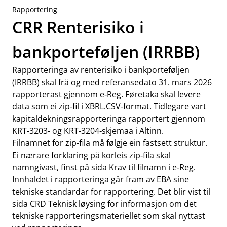
Rapportering
CRR Renterisiko i
bankporteføljen (IRRBB)
Rapporteringa av renterisiko i bankporteføljen
(IRRBB) skal frå og med referansedato 31. mars 2026
rapporterast gjennom e‑Reg. Føretaka skal levere
data som ei zip‑fil i XBRL.CSV‑format. Tidlegare vart
kapitaldekningsrapporteringa rapportert gjennom
KRT‑3203‑ og KRT‑3204‑skjemaa i Altinn.
Filnamnet for zip‑fila må følgje ein fastsett struktur.
Ei nærare forklaring på korleis zip‑fila skal
namngivast, finst på sida
Krav til filnamn i e‑Reg
.
Innhaldet i rapporteringa går fram av EBA sine
tekniske standardar for rapportering. Det blir vist til
sida CRD Teknisk løysing for informasjon om det
tekniske rapporteringsmateriellet som skal nyttast