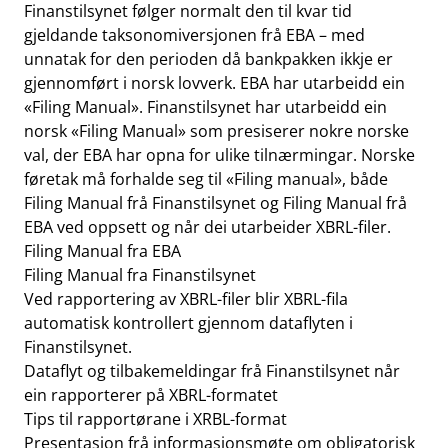
Finanstilsynet følger normalt den til kvar tid
gjeldande taksonomiversjonen frå EBA – med
unnatak for den perioden då bankpakken ikkje er
gjennomført i norsk lovverk. EBA har utarbeidd ein
«Filing Manual». Finanstilsynet har utarbeidd ein
norsk «Filing Manual» som presiserer nokre norske
val, der EBA har opna for ulike tilnærmingar. Norske
føretak må forhalde seg til «Filing manual», både
Filing Manual frå Finanstilsynet og Filing Manual frå
EBA ved oppsett og når dei utarbeider XBRL-filer.
Filing Manual fra EBA
Filing Manual fra Finanstilsynet
Ved rapportering av XBRL-filer blir XBRL-fila
automatisk kontrollert gjennom dataflyten i
Finanstilsynet.
Dataflyt og tilbakemeldingar frå Finanstilsynet når
ein rapporterer på XBRL-formatet
Tips til rapportørane i XRBL-format
Presentasjon frå informasjonsmøte om obligatorisk