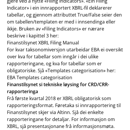
gjere ved å nytte «Filing Indicators». «Ein Filing
Indicator» i ein innrapportert XBRL-fil deklarerer
tabellar, og gjennom attributtet True/False seier den
om tabellen/templaten er med i innsendinga eller
ikkje. Bruken av «Filing Indicators» er nærare
beskrive i kapittel 3 her:
Finanstilsynet XBRL Filing Manual
For kvar taksonomiversjon utarbeidar EBA ei oversikt
over kva for tabellar som inngår i dei ulike
rapporteringane, og kva for tabellar som er
obligatoriske. Sjå «Templates categorisation» her:
EBA Templates categorisation
Finanstilsynet si tekniske løysing for CRD/CRR-
rapporteringa
Frå første kvartal 2018 er XBRL obligatorisk som
rapporteringsformat. Føretaka si innrapportering til
Finanstilsynet skjer via Altinn. Sjå dei enkelte
rapporteringane for detaljar. For informasjon om
XBRL, sjå presentasjonane frå informasjonsmøta.