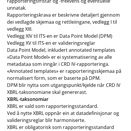
rapporteringsfristar og -frekvens og eventuelle
unnatak.
Rapporteringskrava er beskrivne detaljert gjennom
dei vedlagde skjemaa og rettleiingane, vedlegg I til
vedlegg XIII.
Vedlegg XIV til ITS-en er Data Point Model (DPM)
Vedlegg XV til ITS-en er valideringsreglar
Data Point Model, inkludert annotated templates
«Data Point Model» er ei systematisering av alle
metadataa som inngår i CRD IV-rapporteringa.
«Annotated templates» er rapporteringsskjemaa på
normalisert form, som er baserte på DPM.
DPM blir nytta som utgangspunkt/kjelde når CRD IV
XBRL-taksonomiane skal genererast.
XBRL-taksonomiar
XBRL er vald som rapporteringsstandard.
Ved å nytte XBRL oppnår ein at datadefinisjonar og
valideringsreglar blir harmoniserte.
XBRL er obligatorisk som rapporteringsstandard