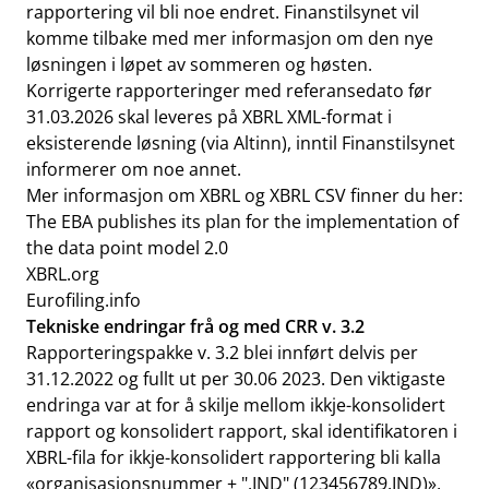
rapportering vil bli noe endret. Finanstilsynet vil
komme tilbake med mer informasjon om den nye
løsningen i løpet av sommeren og høsten.
Korrigerte rapporteringer med referansedato før
31.03.2026 skal leveres på XBRL XML-format i
eksisterende løsning (via Altinn), inntil Finanstilsynet
informerer om noe annet.
Mer informasjon om XBRL og XBRL CSV finner du her:
The EBA publishes its plan for the implementation of
the data point model 2.0
XBRL.org
Eurofiling.info
Tekniske endringar frå og med CRR v. 3.2
Rapporteringspakke v. 3.2 blei innført delvis per
31.12.2022 og fullt ut per 30.06 2023. Den viktigaste
endringa var at for å skilje mellom ikkje-konsolidert
rapport og konsolidert rapport, skal identifikatoren i
XBRL-fila for ikkje-konsolidert rapportering bli kalla
«organisasjonsnummer + ".IND" (123456789.IND)»,