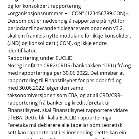
og for konsolidert rapportering
«organisasjonsnummer + ".CON" (123456789.CON)».
Dersom det er nødvendig å rapportere på nytt for
periodar tilhøyrande tidlegare versjonar enn v3.2,
skal ein framleis nytte modulane for ikkje-konsolidert
(.IND) og konsolidert (.CON), og ikkje endre
identifikator.
Rapportering under EUCLID
Noreg innførte CRR2/CRD5 (bankpakken til EU) frå og
med rapporteringa per 30.06.2022. Det inneber at
rapportering til Finanstilsynet for periodar frå og
med 30.06.2022 følger den same
taksonomiversjonen som EBA, og at all CRD/CRR-
rapportering frå banker og kredittføretak til
Finanstilsynet, skal Finanstilsynet rapportere vidare
til EBA. Dette blir kalla EUCLID-rapporteringa.
Føretaka må deklarere alle tabellar som teoretisk
sett kan rapporterast i ei innsending. Dette kan ein