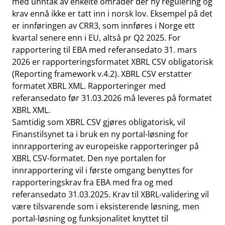
med unntak av enkelte områder der ny regulering og
krav ennå ikke er tatt inn i norsk lov. Eksempel på det
er innføringen av CRR3, som innføres i Norge ett
kvartal senere enn i EU, altså pr Q2 2025. For
rapportering til EBA med referansedato 31. mars
2026 er rapporteringsformatet XBRL CSV obligatorisk
(Reporting framework v.4.2). XBRL CSV erstatter
formatet XBRL XML. Rapporteringer med
referansedato før 31.03.2026 må leveres på formatet
XBRL XML.
Samtidig som XBRL CSV gjøres obligatorisk, vil
Finanstilsynet ta i bruk en ny portal-løsning for
innrapportering av europeiske rapporteringer på
XBRL CSV-formatet. Den nye portalen for
innrapportering vil i første omgang benyttes for
rapporteringskrav fra EBA med fra og med
referansedato 31.03.2025. Krav til XBRL-validering vil
være tilsvarende som i eksisterende løsning, men
portal-løsning og funksjonalitet knyttet til