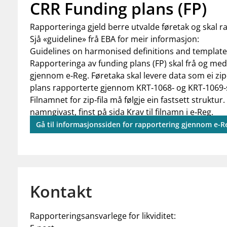
CRR Funding plans (FP)
Rapporteringa gjeld berre utvalde føretak og skal r
Sjå «guideline» frå EBA for meir informasjon:
Guidelines on harmonised definitions and templates 
Rapporteringa av funding plans (FP) skal frå og m
gjennom e‑Reg. Føretaka skal levere data som ei zip‑
plans rapporterte gjennom KRT‑1068‑ og KRT‑1069‑s
Filnamnet for zip‑fila må følgje ein fastsett struktur. 
namngivast, finst på sida
Krav til filnamn i e‑Reg
.
Gå til informasjonssiden for rapportering gjennom e-R
Kontakt
Rapporteringsansvarlege for likviditet: