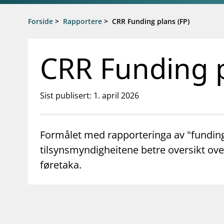
Gå til hovedinnhold
Gå til søkesiden
Forside
>
Rapportere
>
CRR Funding plans (FP)
CRR Funding p
Sist publisert: 1. april 2026
Formålet med rapporteringa av "funding 
tilsynsmyndigheitene betre oversikt over 
føretaka.