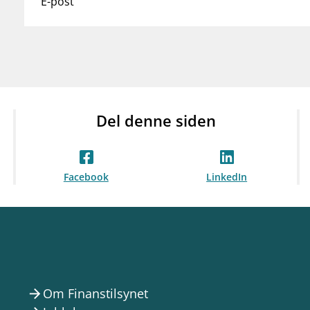
E-post
Del denne siden
Facebook
LinkedIn
Om Finanstilsynet
arrow_forward