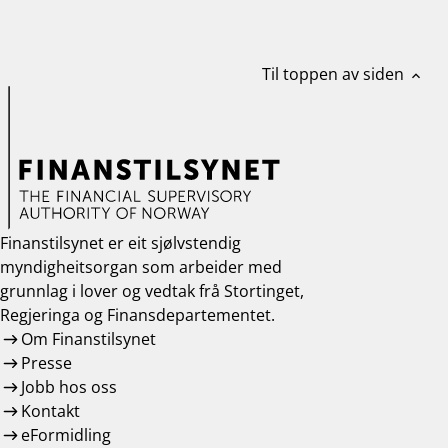
work_outline
Jobb hos oss
dashboard
Informasjon for investorer
Til toppen av siden
expand_less
notifications_none
Abonner på nyhetsvarsel
Finanstilsynet er eit sjølvstendig
myndigheitsorgan som arbeider med
grunnlag i lover og vedtak frå Stortinget,
Regjeringa og Finansdepartementet.
Om Finanstilsynet
Presse
Jobb hos oss
Kontakt
eFormidling