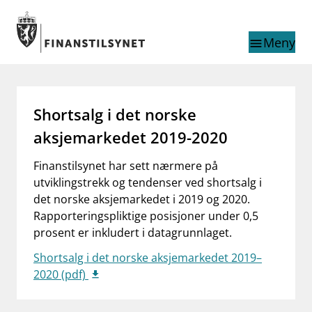
Gå til hovedinnhold
Gå til søkesiden
Meny
menu
Søk i
search
This page does not
language
Shortsalg i det norske
exist in English
nettstedet
English
aksjemarkedet 2019-2020
English home page
Tilsyn
Finanstilsynet har sett nærmere på
Aktuelt
utviklingstrekk og tendenser ved shortsalg i
Finanstilsynets registre
det norske aksjemarkedet i 2019 og 2020.
Tema
Rapporteringspliktige posisjoner under 0,5
prosent er inkludert i datagrunnlaget.
supervisor_account
Forbrukerinformasjon
Shortsalg i det norske aksjemarkedet 2019–
business
2020 (pdf)
Om Finanstilsynet
mail_outline
Kontakt oss