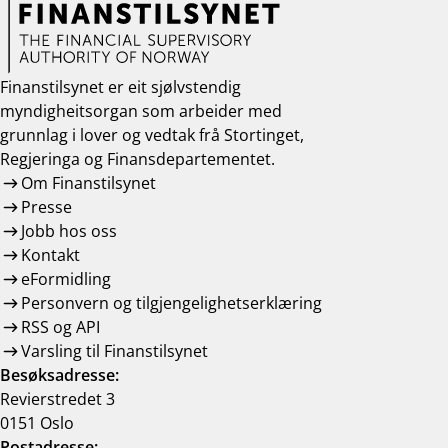
work_outline
Jobb hos oss
dashboard
Informasjon for investorer
Finanstilsynet er eit sjølvstendig
myndigheitsorgan som arbeider med
notifications_none
Abonner på nyhetsvarsel
grunnlag i lover og vedtak frå Stortinget,
Regjeringa og Finansdepartementet.
Om Finanstilsynet
Presse
Jobb hos oss
Kontakt
eFormidling
Personvern og tilgjengelighetserklæring
RSS og API
Varsling til Finanstilsynet
Besøksadresse:
Revierstredet 3
0151 Oslo
Postadresse: