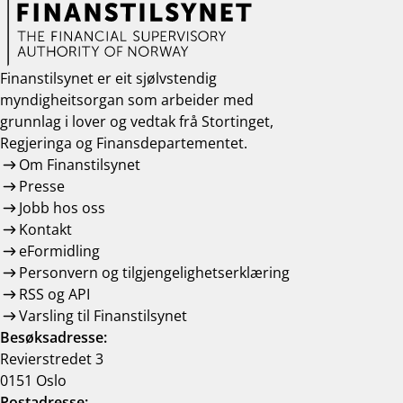
work_outline
Jobb hos oss
dashboard
Informasjon for investorer
Finanstilsynet er eit sjølvstendig
myndigheitsorgan som arbeider med
notifications_none
Abonner på nyhetsvarsel
grunnlag i lover og vedtak frå Stortinget,
Regjeringa og Finansdepartementet.
Om Finanstilsynet
Presse
Jobb hos oss
Kontakt
eFormidling
Personvern og tilgjengelighetserklæring
RSS og API
Varsling til Finanstilsynet
Besøksadresse:
Revierstredet 3
0151 Oslo
Postadresse: