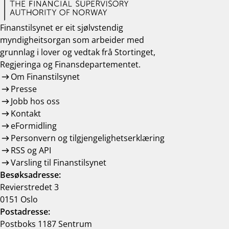
work_outline
Jobb hos oss
Finanstilsynet er eit sjølvstendig
dashboard
Informasjon for investorer
myndigheitsorgan som arbeider med
grunnlag i lover og vedtak frå Stortinget,
notifications_none
Abonner på nyhetsvarsel
Regjeringa og Finansdepartementet.
Om Finanstilsynet
Presse
Jobb hos oss
Kontakt
eFormidling
Personvern og tilgjengelighetserklæring
RSS og API
Varsling til Finanstilsynet
Besøksadresse:
Revierstredet 3
0151 Oslo
Postadresse:
Postboks 1187 Sentrum