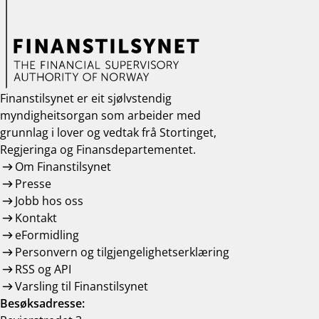
work_outline
Jobb hos oss
dashboard
Informasjon for investorer
notifications_none
Abonner på nyhetsvarsel
Finanstilsynet er eit sjølvstendig
myndigheitsorgan som arbeider med
grunnlag i lover og vedtak frå Stortinget,
Regjeringa og Finansdepartementet.
Om Finanstilsynet
Presse
Jobb hos oss
Kontakt
eFormidling
Personvern og tilgjengelighetserklæring
RSS og API
Varsling til Finanstilsynet
Besøksadresse: