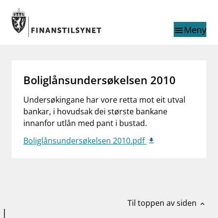
Gå til hovedinnhold
Gå til søkesiden
Meny
menu
Søk i
search
This page does not
language
Boliglånsundersøkelsen 2010
exist in English
nettstedet
English
Undersøkingane har vore retta mot eit utval
English home page
bankar, i hovudsak dei største bankane
Tilsyn
innanfor utlån med pant i bustad.
Aktuelt
Finanstilsynets registre
Boliglånsundersøkelsen 2010.pdf
Tema
supervisor_account
Forbrukerinformasjon
business
Om Finanstilsynet
Til toppen av siden
expand_less
mail_outline
Kontakt oss