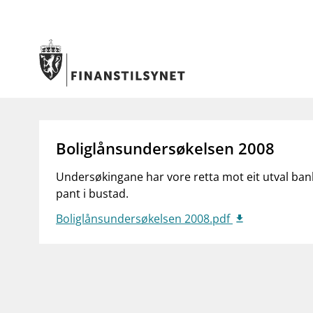
Gå til hovedinnhold
Gå til søkesiden
Tilsyn
Aktuelt
Boliglånsundersøkelsen 2008
Tillatelser
Nyheter
Tilsyn og kontroll
Rundskriv/
Undersøkingane har vore retta mot eit utval ban
Rapportere
Høringer
pant i bustad.
Regelverk
Brev
Tilsynsportalen
Foredrag
Boliglånsundersøkelsen 2008.pdf
Vedtak om foretaksspesifikt kapitalkrav
Tilsynsrap
(pilar 2-krav) for enkeltbanker
Publikasjo
Åtvaringar om investeringsbedrageri
Statistikk 
Kalender