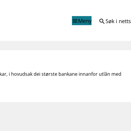
Meny
Søk i nett
search
menu
Finanstilsynets registr
Virksomhetsregister
veiledninger
Prospekt grensekryssa til No
kar, i hovudsak dei største bankane innanfor utlån med
Shortsalgregisteret (SSR)
Tredjelandsrevisorregister
porter og vedtak
nar og analysar
og analysar