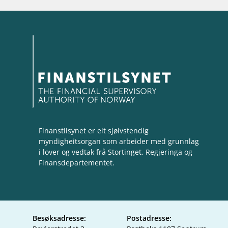
supervisor_account
business
Forbrukerinformasjon
Om Finanstilsy
Finanstilsynet er eit sjølvstendig
myndigheitsorgan som arbeider med grunnlag
i lover og vedtak frå Stortinget, Regjeringa og
Finansdepartementet.
Besøksadresse:
Postadresse: