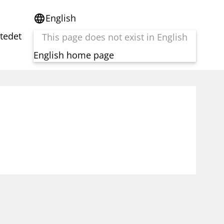
English
language
stedet
This page does not exist in English
English home page
e
Tema
Bærekraft
reg
DORA
Folkefinansiering
Kryptoeiendelsloven (MiCA)
Overtakelsestilbud
Alle tema