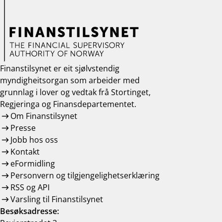
work_outline
Jobb hos oss
dashboard
Informasjon for investorer
notifications_none
Abonner på nyhetsvarsel
Finanstilsynet er eit sjølvstendig
myndigheitsorgan som arbeider med
grunnlag i lover og vedtak frå Stortinget,
Regjeringa og Finansdepartementet.
Om Finanstilsynet
Presse
Jobb hos oss
Kontakt
eFormidling
Personvern og tilgjengelighetserklæring
RSS og API
Varsling til Finanstilsynet
Besøksadresse: