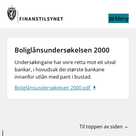
Gå til hovedinnhold
Gå til søkesiden
Meny
menu
Søk i
search
This page does not
language
Boliglånsundersøkelsen 2000
exist in English
nettstedet
English
Undersøkingane har vore retta mot eit utval
English home page
bankar, i hovudsak dei største bankane
Tilsyn
innanfor utlån med pant i bustad.
Aktuelt
Finanstilsynets registre
Boliglånsundersøkelsen 2000.pdf
Tema
supervisor_account
Forbrukerinformasjon
business
Om Finanstilsynet
Til toppen av siden
expand_less
mail_outline
Kontakt oss