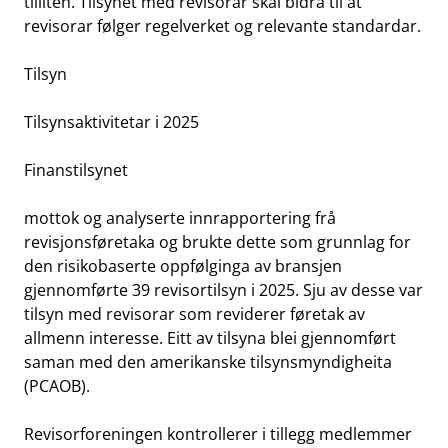
tilliten. Tilsynet med revisorar skal bidra til at
work_outline
Jobb hos oss
revisorar følger regelverket og relevante standardar.
dashboard
Informasjon for investorer
Tilsyn
notifications_none
Abonner på nyhetsvarsel
Tilsynsaktivitetar i 2025
Finanstilsynet
mottok og analyserte innrapportering frå
revisjonsføretaka og brukte dette som grunnlag for
den risikobaserte oppfølginga av bransjen
gjennomførte 39 revisortilsyn i 2025. Sju av desse var
tilsyn med revisorar som reviderer føretak av
allmenn interesse. Eitt av tilsyna blei gjennomført
saman med den amerikanske tilsynsmyndigheita
(PCAOB).
Revisorforeningen kontrollerer i tillegg medlemmer