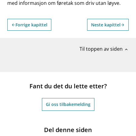
med informasjon om føretak som driv utan løyve.
Forrige kapittel
Neste kapittel
arrow_back
arrow_forward
Til toppen av siden
expand_less
Fant du det du lette etter?
Gi oss tilbakemelding
Del denne siden