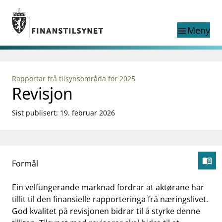
Gå til hovedinnhold
Gå til søkesiden
Meny
menu
Show this page in
Søk i
search
language
Rapportar frå tilsynsområda for 2025
English
Revisjon
nettstedet
English
English home page
Tilsyn
Sist publisert: 19. februar 2026
Aktuelt
Finanstilsynets registre
Tema
menu_book
Formål
supervisor_account
Forbrukerinformasjon
Åp
business
Om Finanstilsynet
Ein velfungerande marknad fordrar at aktørane har
tillit til den finansielle rapporteringa frå næringslivet.
mail_outline
Kontakt oss
God kvalitet på revisjonen bidrar til å styrke denne