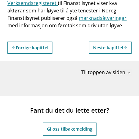
Verksemdsregisteret
til Finanstilsynet viser kva
aktørar som har løyve til å yte tenester i Noreg.
Finanstilsynet publiserer også
marknadsåtvaringar
med informasjon om føretak som driv utan løyve.
Forrige kapittel
Neste kapittel
arrow_back
arrow_forward
Til toppen av siden
expand_less
Fant du det du lette etter?
Gi oss tilbakemelding