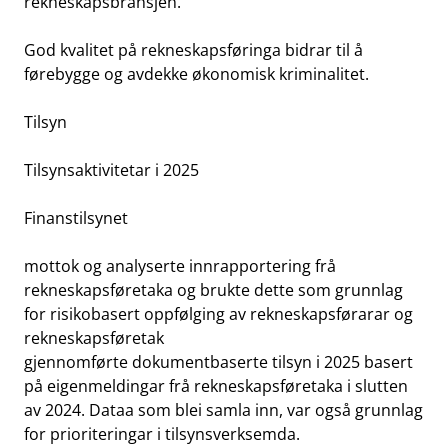
rekneskapsbransjen.
work_outline
Jobb hos oss
God kvalitet på rekneskapsføringa bidrar til å
dashboard
Informasjon for investorer
førebygge og avdekke økonomisk kriminalitet.
notifications_none
Abonner på nyhetsvarsel
Tilsyn
Tilsynsaktivitetar i 2025
Finanstilsynet
mottok og analyserte innrapportering frå
rekneskapsføretaka og brukte dette som grunnlag
for risikobasert oppfølging av rekneskapsførarar og
rekneskapsføretak
gjennomførte dokumentbaserte tilsyn i 2025 basert
på eigenmeldingar frå rekneskapsføretaka i slutten
av 2024. Dataa som blei samla inn, var også grunnlag
for prioriteringar i tilsynsverksemda.