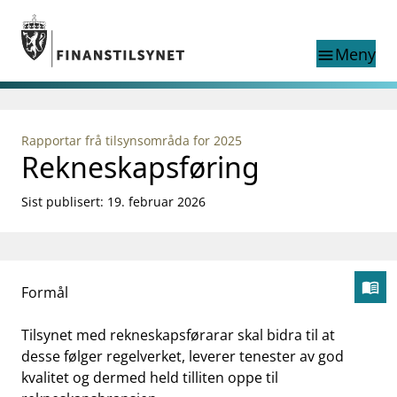
Gå til hovedinnhold
Gå til søkesiden
Meny
menu
Show this page in
Søk i
search
language
Rapportar frå tilsynsområda for 2025
English
Rekneskapsføring
nettstedet
English
English home page
Tilsyn
Sist publisert: 19. februar 2026
Aktuelt
Finanstilsynets registre
Tema
menu_book
Formål
supervisor_account
Forbrukerinformasjon
Åp
business
Om Finanstilsynet
Tilsynet med rekneskapsførarar skal bidra til at
desse følger regelverket, leverer tenester av god
mail_outline
Kontakt oss
kvalitet og dermed held tilliten oppe til