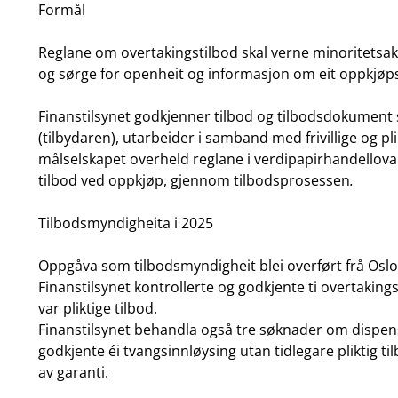
Formål
Reglane om overtakingstilbod skal verne minoritetsak
og sørge for openheit og informasjon om eit oppkjøpst
Finanstilsynet godkjenner tilbod og tilbodsdokumen
(tilbydaren), utarbeider i samband med frivillige og plik
målselskapet overheld reglane i verdipapirhandellova ka
tilbod ved oppkjøp, gjennom tilbodsprosessen
.
Tilbodsmyndigheita i 2025
Oppgåva som tilbodsmyndigheit blei overført frå Oslo Bø
Finanstilsynet kontrollerte og godkjente ti overtakingsti
var pliktige tilbod.
Finanstilsynet behandla også tre søknader om dispensa
godkjente éi tvangsinnløysing utan tidlegare pliktig 
av garanti.