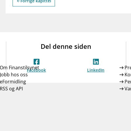
Forrige kapittel
arrow_back
Del denne siden
Om Finanstilsynet
Pr
Facebook
LinkedIn
Jobb hos oss
Ko
eFormidling
Pe
RSS og API
Var