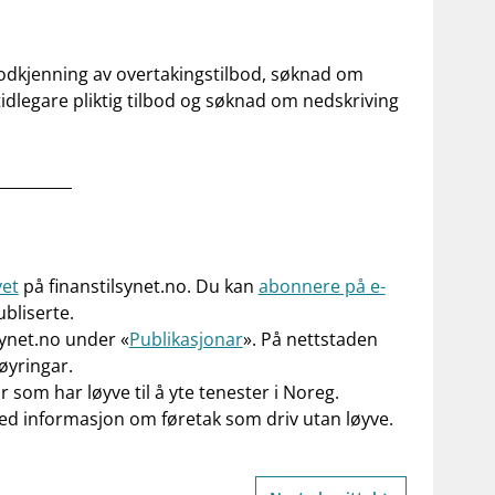
 godkjenning av overtakingstilbod, søknad om
tidlegare pliktig tilbod og søknad om nedskriving
__________
vet
på finanstilsynet.no. Du kan
abonnere på e-
ubliserte.
synet.no under «
Publikasjonar
». På nettstaden
øyringar.
ar som har løyve til å yte tenester i Noreg.
d informasjon om føretak som driv utan løyve.