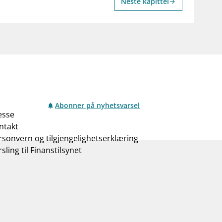
Neste kapittel
arrow_forward
Abonner på nyhetsvarsel
esse
ntakt
rsonvern og tilgjengelighetserklæring
sling til Finanstilsynet