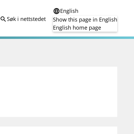
English
language
Søk i nettstedet
search
Show this page in English
English home page
e
Tema
Bærekraft
reg
DORA
Folkefinansiering
Kryptoeiendelsloven (MiCA)
Overtakelsestilbud
Alle tema
notifications_none
on for investorer
Abonner på nyhetsvarsel