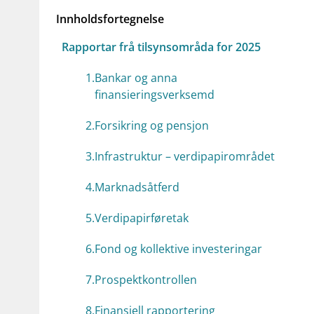
Innholdsfortegnelse
Rapportar frå tilsynsområda for 2025
1
.
Bankar og anna
finansieringsverksemd
2
.
Forsikring og pensjon
3
.
Infrastruktur – verdipapirområdet
4
.
Marknadsåtferd
5
.
Verdipapirføretak
6
.
Fond og kollektive investeringar
7
.
Prospektkontrollen
8
.
Finansiell rapportering