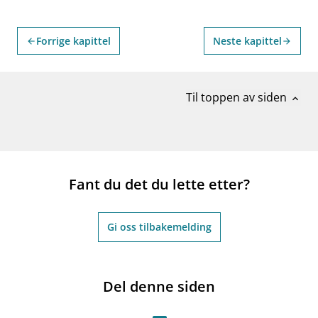
Forrige kapittel
Neste kapittel
arrow_back
arrow_forward
Til toppen av siden
expand_less
Fant du det du lette etter?
Gi oss tilbakemelding
Del denne siden