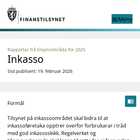
Gå til hovedinnhold
Gå til søkesiden
Meny
menu
Show this page in
Søk i
search
language
Rapportar frå tilsynsområda for 2025
English
Inkasso
nettstedet
English
English home page
Tilsyn
Sist publisert: 19. februar 2026
Aktuelt
Finanstilsynets registre
Tema
menu_book
Formål
supervisor_account
Forbrukerinformasjon
Åp
business
Om Finanstilsynet
Tilsynet på inkassoområdet skal bidra til at
inkassoføretaka opptrer overfor forbrukarar i tråd
mail_outline
Kontakt oss
med god inkassoskikk. Regelverket og