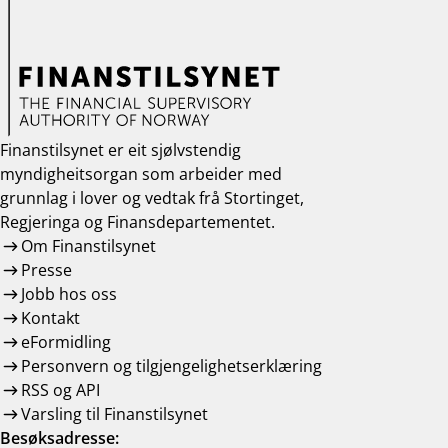
work_outline
Jobb hos oss
dashboard
Informasjon for investorer
notifications_none
Abonner på nyhetsvarsel
Finanstilsynet er eit sjølvstendig
myndigheitsorgan som arbeider med
grunnlag i lover og vedtak frå Stortinget,
Regjeringa og Finansdepartementet.
Om Finanstilsynet
Presse
Jobb hos oss
Kontakt
eFormidling
Personvern og tilgjengelighetserklæring
RSS og API
Varsling til Finanstilsynet
Besøksadresse: