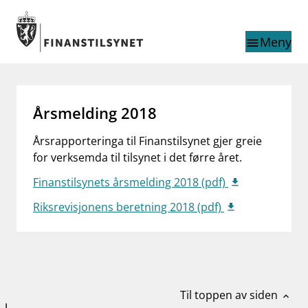
Gå til hovedinnhold
Gå til søkesiden
Meny
menu
Søk i
search
This page does not
language
Årsmelding 2018
exist in English
nettstedet
English
Årsrapporteringa til Finanstilsynet gjer greie
English home page
for verksemda til tilsynet i det førre året.
Tilsyn
Aktuelt
Finanstilsynets årsmelding 2018 (pdf)
Finanstilsynets registre
Riksrevisjonens beretning 2018 (pdf)
Tema
supervisor_account
Forbrukerinformasjon
business
Om Finanstilsynet
Til toppen av siden
mail_outline
expand_less
Kontakt oss