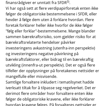
3)
finansrådgiver er unntatt fra SFDR
.
Vi har også sett at flere verdipapirforetak enten ikke
følger de obligatoriske bestemmelsene i SFDR, eller
hevder å følge dem uten å forklare hvordan. Flere
foretak forklarer heller ikke hvorfor de ikke følger
"følg eller forklar"-bestemmelsene. Mange blander
sammen bærekraftsrisiko, som gjelder risiko for at
bærekraftsrelaterte hendelser påvirker
investeringens avkastning (utenfra-inn perspektiv)
og investeringens negative påvirkning på
bærekraftsfaktorer, eller bidrag til en bærekraftig
utvikling (innenfra-ut perspektiv). Det er også flere
tilfeller der opplysninger på foretakenes nettsider er
mangelfulle eller misvisende.
Samtlige forvaltere inkludert i tematilsynet hadde
iverksatt tiltak for å tilpasse seg regelverket. Det er
derimot flere områder hvor forvaltere enten ikke
følger de obligatoriske kravene, eller ikke forklarer
hvordan kravene følges. På forvalteres nettsider er