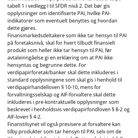
tabell 1 i vedlegg I til SFDR nivå 2. Det bør gis
opplysninger om identifiserte PAI, hvilke PAI-
indikatorer som eventuelt benyttes og hvordan
dette gjøres.
Finansmarkedsdeltakere som ikke tar hensyn til PAI
på foretaksnivå, skal for hvert tilbudt finansielt
produkt som heller ikke tar hensyn til PAI, før
avtaleinngåelse gi en erklæring om at PAI ikke
hensyntas og begrunne dette. For
verdipapirforetak/banker skal dette inkluderes i
standard opplysningene som skal gis i henhold til
verdipapirhandelloven § 10-10, mens for
forvaltningsselskap og AIF-forvaltere skal dette
inkluderes i pre-kontraktuelle opplysninger som
beskrevet i henholdsvis verdipapirfondloven § 8-2 og
AIF-loven § 4-2.
Finanstilsynet vil også presisere at forvaltere kan
tilby produkter som tar hensyn til PAI, selv om de