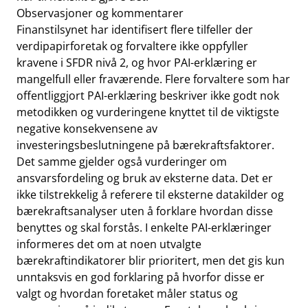
Observasjoner og kommentarer
Finanstilsynet har identifisert flere tilfeller der
verdipapirforetak og forvaltere ikke oppfyller
kravene i SFDR nivå 2, og hvor PAI-erklæring er
mangelfull eller fraværende. Flere forvaltere som har
offentliggjort PAI-erklæring beskriver ikke godt nok
metodikken og vurderingene knyttet til de viktigste
negative konsekvensene av
investeringsbeslutningene på bærekraftsfaktorer.
Det samme gjelder også vurderinger om
ansvarsfordeling og bruk av eksterne data. Det er
ikke tilstrekkelig å referere til eksterne datakilder og
bærekraftsanalyser uten å forklare hvordan disse
benyttes og skal forstås. I enkelte PAI-erklæringer
informeres det om at noen utvalgte
bærekraftindikatorer blir prioritert, men det gis kun
unntaksvis en god forklaring på hvorfor disse er
valgt og hvordan foretaket måler status og