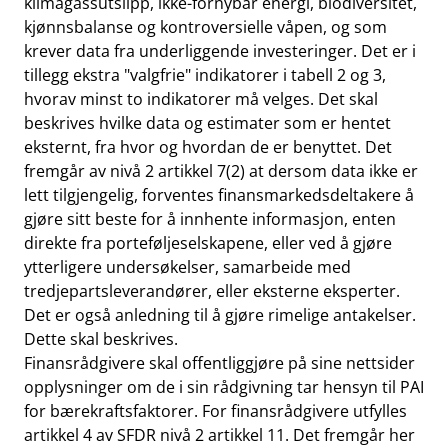
klimagassutslipp, ikke-fornybar energi, biodiversitet,
kjønnsbalanse og kontroversielle våpen, og som
krever data fra underliggende investeringer. Det er i
tillegg ekstra "valgfrie" indikatorer i tabell 2 og 3,
hvorav minst to indikatorer må velges. Det skal
beskrives hvilke data og estimater som er hentet
eksternt, fra hvor og hvordan de er benyttet. Det
fremgår av nivå 2 artikkel 7(2) at dersom data ikke er
lett tilgjengelig, forventes finansmarkedsdeltakere å
gjøre sitt beste for å innhente informasjon, enten
direkte fra porteføljeselskapene, eller ved å gjøre
ytterligere undersøkelser, samarbeide med
tredjepartsleverandører, eller eksterne eksperter.
Det er også anledning til å gjøre rimelige antakelser.
Dette skal beskrives.
Finansrådgivere skal offentliggjøre på sine nettsider
opplysninger om de i sin rådgivning tar hensyn til PAI
for bærekraftsfaktorer. For finansrådgivere utfylles
artikkel 4 av SFDR nivå 2 artikkel 11. Det fremgår her