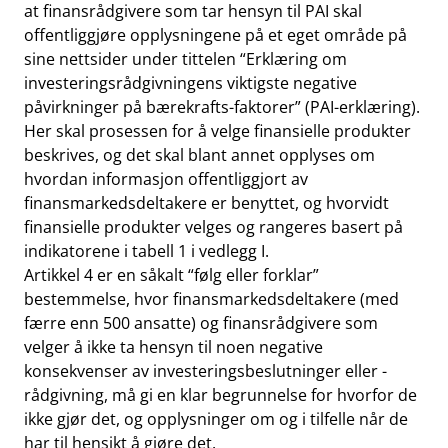
at finansrådgivere som tar hensyn til PAI skal
offentliggjøre opplysningene på et eget område på
sine nettsider under tittelen “Erklæring om
investeringsrådgivningens viktigste negative
påvirkninger på bærekrafts-faktorer” (PAI-erklæring).
Her skal prosessen for å velge finansielle produkter
beskrives, og det skal blant annet opplyses om
hvordan informasjon offentliggjort av
finansmarkedsdeltakere er benyttet, og hvorvidt
finansielle produkter velges og rangeres basert på
indikatorene i tabell 1 i vedlegg I.
Artikkel 4 er en såkalt “følg eller forklar”
bestemmelse, hvor finansmarkedsdeltakere (med
færre enn 500 ansatte) og finansrådgivere som
velger å ikke ta hensyn til noen negative
konsekvenser av investeringsbeslutninger eller -
rådgivning, må gi en klar begrunnelse for hvorfor de
ikke gjør det, og opplysninger om og i tilfelle når de
har til hensikt å gjøre det.