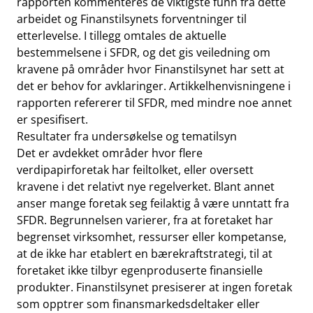
rapporten kommenteres de viktigste funn fra dette
arbeidet og Finanstilsynets forventninger til
etterlevelse. I tillegg omtales de aktuelle
bestemmelsene i SFDR, og det gis veiledning om
kravene på områder hvor Finanstilsynet har sett at
det er behov for avklaringer. Artikkelhenvisningene i
rapporten refererer til SFDR, med mindre noe annet
er spesifisert.
Resultater fra undersøkelse og tematilsyn
Det er avdekket områder hvor flere
verdipapirforetak har feiltolket, eller oversett
kravene i det relativt nye regelverket. Blant annet
anser mange foretak seg feilaktig å være unntatt fra
SFDR. Begrunnelsen varierer, fra at foretaket har
begrenset virksomhet, ressurser eller kompetanse,
at de ikke har etablert en bærekraftstrategi, til at
foretaket ikke tilbyr egenproduserte finansielle
produkter. Finanstilsynet presiserer at ingen foretak
som opptrer som finansmarkedsdeltaker eller