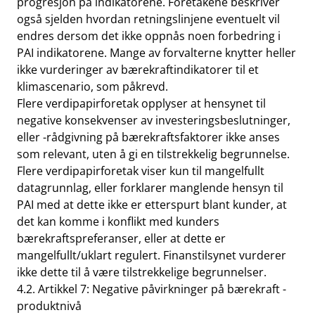
progresjon på indikatorene. Foretakene beskriver
også sjelden hvordan retningslinjene eventuelt vil
endres dersom det ikke oppnås noen forbedring i
PAI indikatorene. Mange av forvalterne knytter heller
ikke vurderinger av bærekraftindikatorer til et
klimascenario, som påkrevd.
Flere verdipapirforetak opplyser at hensynet til
negative konsekvenser av investeringsbeslutninger,
eller -rådgivning på bærekraftsfaktorer ikke anses
som relevant, uten å gi en tilstrekkelig begrunnelse.
Flere verdipapirforetak viser kun til mangelfullt
datagrunnlag, eller forklarer manglende hensyn til
PAI med at dette ikke er etterspurt blant kunder, at
det kan komme i konflikt med kunders
bærekraftspreferanser, eller at dette er
mangelfullt/uklart regulert. Finanstilsynet vurderer
ikke dette til å være tilstrekkelige begrunnelser.
4.2. Artikkel 7: Negative påvirkninger på bærekraft -
produktnivå