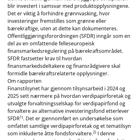
blir investert i samsvar med produktopplysningene.
Det er viktig å forhindre grønnvasking, hvor
investeringer fremstilles som grønne eller
bærekraftige, uten at dette kan dokumenteres.
Offentliggjøringsforordningen (SFDR) inngår som en
del av en omfattende felleseuropeisk
finansmarkedsregulering på bærekraftsområdet.
SFDR fastsetter krav til hvordan
finansmarkedsdeltakere og finansrådgivere skal
formidle bærekraftsrelaterte opplysninger.
Om rapporten
Finanstilsynet har gjennom tilsynsarbeid i 2024 og
2025 sett nærmere på hvordan verdipapirforetak og
utvalgte forvaltningsselskap for verdipapirfond og
forvaltere av alternative investeringsfond etterlever
1)
SFDR
. Det er gjennomført en undersøkelse som
omfattet samtlige verdipapirforetak og et tematilsyn
2)
som inkluderte åtte fondsforvaltere.
I denne