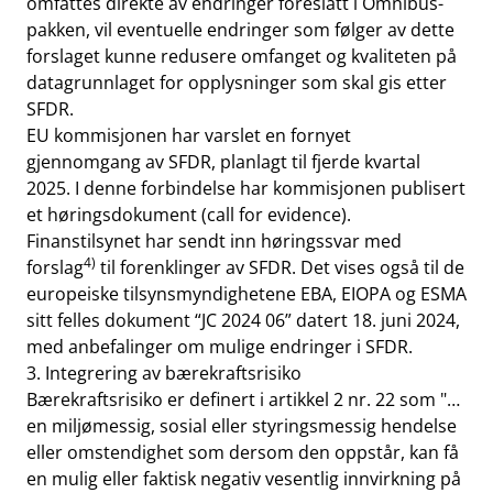
omfattes direkte av endringer foreslått i Omnibus-
pakken, vil eventuelle endringer som følger av dette
forslaget kunne redusere omfanget og kvaliteten på
datagrunnlaget for opplysninger som skal gis etter
SFDR.
EU kommisjonen har varslet en fornyet
gjennomgang av SFDR, planlagt til fjerde kvartal
2025. I denne forbindelse har kommisjonen publisert
et høringsdokument (call for evidence).
Finanstilsynet har sendt inn høringssvar med
4)
forslag
til forenklinger av SFDR. Det vises også til de
europeiske tilsynsmyndighetene EBA, EIOPA og ESMA
sitt felles dokument “JC 2024 06” datert 18. juni 2024,
med anbefalinger om mulige endringer i SFDR.
3. Integrering av bærekraftsrisiko
Bærekraftsrisiko er definert i artikkel 2 nr. 22 som "…
en miljømessig, sosial eller styringsmessig hendelse
eller omstendighet som dersom den oppstår, kan få
en mulig eller faktisk negativ vesentlig innvirkning på