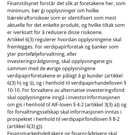
Finanstilsynet forstår det slik at foretakene her, som
minimum, bør gi opplysninger om hvilke
bærekraftsrisikoer som er identifisert som mest
aktuelle for det enkelte produkt, og hvilke tiltak som
er iverksatt for å redusere disse risikoene.
Artikkel 6(3) regulerer hvordan opplysningene skal
fremlegges. For verdipapirforetak og banker som
yter porteføljeforvaltning, eller
investeringsrådgivning, skal opplysningene gis
sammen med de øvrige opplysningene
verdipapirforetakene er pålagt å gi kunder (artikkel
6(3) h) og i)), og i henhold til verdipapirhandelloven §
10-10. For forvaltere av alternative investeringsfond
skal opplysningene inngå i investorinformasjonen
om gis i henhold til AIF-loven § 4-2 (artikkel 3(3) a)) og
for forvaltningsselskap skal informasjonen inntas i
prospektet i henhold til verdipapirfondloven § 8-2
(artikkel 6(3) g)).
Finansmarkedsdeltakere og finansrådgivere skal