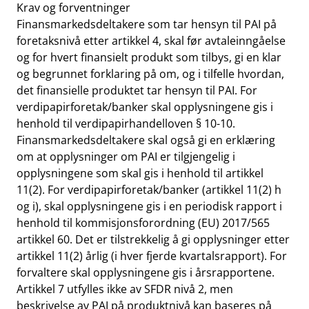
Krav og forventninger
Finansmarkedsdeltakere som tar hensyn til PAI på
foretaksnivå etter artikkel 4, skal før avtaleinngåelse
og for hvert finansielt produkt som tilbys, gi en klar
og begrunnet forklaring på om, og i tilfelle hvordan,
det finansielle produktet tar hensyn til PAI. For
verdipapirforetak/banker skal opplysningene gis i
henhold til verdipapirhandelloven § 10-10.
Finansmarkedsdeltakere skal også gi en erklæring
om at opplysninger om PAI er tilgjengelig i
opplysningene som skal gis i henhold til artikkel
11(2). For verdipapirforetak/banker (artikkel 11(2) h
og i), skal opplysningene gis i en periodisk rapport i
henhold til kommisjonsforordning (EU) 2017/565
artikkel 60. Det er tilstrekkelig å gi opplysninger etter
artikkel 11(2) årlig (i hver fjerde kvartalsrapport). For
forvaltere skal opplysningene gis i årsrapportene.
Artikkel 7 utfylles ikke av SFDR nivå 2, men
beskrivelse av PAI på produktnivå kan baseres på