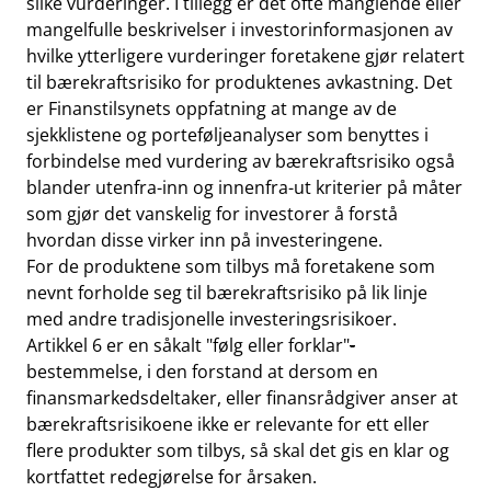
slike vurderinger. I tillegg er det ofte manglende eller
mangelfulle beskrivelser i investorinformasjonen av
hvilke ytterligere vurderinger foretakene gjør relatert
til bærekraftsrisiko for produktenes avkastning. Det
er Finanstilsynets oppfatning at mange av de
sjekklistene og porteføljeanalyser som benyttes i
forbindelse med vurdering av bærekraftsrisiko også
blander utenfra-inn og innenfra-ut kriterier på måter
som gjør det vanskelig for investorer å forstå
hvordan disse virker inn på investeringene.
For de produktene som tilbys må foretakene som
nevnt forholde seg til bærekraftsrisiko på lik linje
med andre tradisjonelle investeringsrisikoer.
Artikkel 6 er en såkalt "følg eller forklar"
-
bestemmelse, i den forstand at dersom en
finansmarkedsdeltaker, eller finansrådgiver anser at
bærekraftsrisikoene ikke er relevante for ett eller
flere produkter som tilbys, så skal det gis en klar og
kortfattet redegjørelse for årsaken.