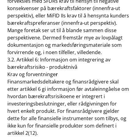
forveksles med SFDRs krav til hensyn til negative
konsekvenser på bærekraftsfaktorer (innenfra-ut
perspektiv), eller MiFID IIs krav til å hensynta kunders
bærekraftspreferanser (innenfra-ut perspektiv).
Mange foretak ser ut til å blande sammen disse
perspektivene. Dermed fremstår mye av lovpålagt
dokumentasjon og markedsføringsmateriale som
forvirrende og, i noen tilfeller, villedende.
3.2. Artikkel 6: Informasjon om integrering av
bærekraftsrisiko - produktnivå
Krav og forventninge
r
Finansmarkedsdeltakere og finansrådgivere skal
etter artikkel 6 gi informasjon før avtaleinngåelse om
hvordan bærekraftsrisikoene er integrert i
investeringsbeslutninger, eller rådgivningen for
hvert enkelt produkt. For finansrådgivere gjelder
dette for alle finansielle instrumenter som tilbys, og
ikke kun for finansielle produkter som definert i
artikkel 2(12).