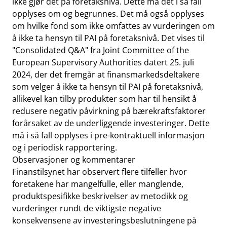
ikke gjør det på foretaksnivå. Dette må det i så fall
opplyses om og begrunnes. Det må også opplyses
om hvilke fond som ikke omfattes av vurderingen om
å ikke ta hensyn til PAI på foretaksnivå. Det vises til
"Consolidated Q&A" fra Joint Committee of the
European Supervisory Authorities datert 25. juli
2024, der det fremgår at finansmarkedsdeltakere
som velger å ikke ta hensyn til PAI på foretaksnivå,
allikevel kan tilby produkter som har til hensikt å
redusere negativ påvirkning på bærekraftsfaktorer
forårsaket av de underliggende investeringer. Dette
må i så fall opplyses i pre-kontraktuell informasjon
og i periodisk rapportering.
Observasjoner og kommentarer
Finanstilsynet har observert flere tilfeller hvor
foretakene har mangelfulle, eller manglende,
produktspesifikke beskrivelser av metodikk og
vurderinger rundt de viktigste negative
konsekvensene av investeringsbeslutningene på