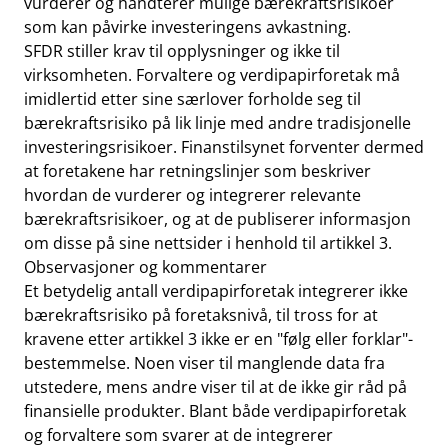
vurderer og håndterer mulige bærekraftsrisikoer
som kan påvirke investeringens avkastning.
SFDR stiller krav til opplysninger og ikke til
virksomheten. Forvaltere og verdipapirforetak må
imidlertid etter sine særlover forholde seg til
bærekraftsrisiko på lik linje med andre tradisjonelle
investeringsrisikoer. Finanstilsynet forventer dermed
at foretakene har retningslinjer som beskriver
hvordan de vurderer og integrerer relevante
bærekraftsrisikoer, og at de publiserer informasjon
om disse på sine nettsider i henhold til artikkel 3.
Observasjoner og kommentarer
Et betydelig antall verdipapirforetak integrerer ikke
bærekraftsrisiko på foretaksnivå, til tross for at
kravene etter artikkel 3 ikke er en "følg eller forklar"-
bestemmelse. Noen viser til manglende data fra
utstedere, mens andre viser til at de ikke gir råd på
finansielle produkter. Blant både verdipapirforetak
og forvaltere som svarer at de integrerer