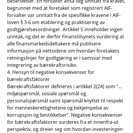
beskrivelser. En forvalter anså seg unntatt fra kravet,
begrunnet med at foretaket som registrert AIF-
forvalter var unntatt fra de spesifikke kravene i AIF-
loven § 3-6 om etablering og praktisering av
godtgjørelsesordninger. Artikkel 5 inneholder ingen
unntak, og det er derfor Finanstilsynets vurdering at
alle finansmarkedsdeltakere må publisere
informasjon på nettsidene om hvordan foretakets
retningslinjer for godtgjøring er i samsvar med
integrering av bærekraftsrisiko.
4. Hensyn til negative konsekvenser for
bærekraftsfaktorer
Bærekraftsfaktorer defineres i artikkel 2(24) som "…
miljøspørsmål, sosiale spørsmål og
personalspørsmål samt spørsmål knyttet til respekt
for menneskerettighetene og bekjempelse av
korrupsjon og bestikkelser". Negative konsekvenser
for bærekraftsfaktorer vurderes fra et innenfra-ut
perspektiv, og dreier seg om hvordan investeringen