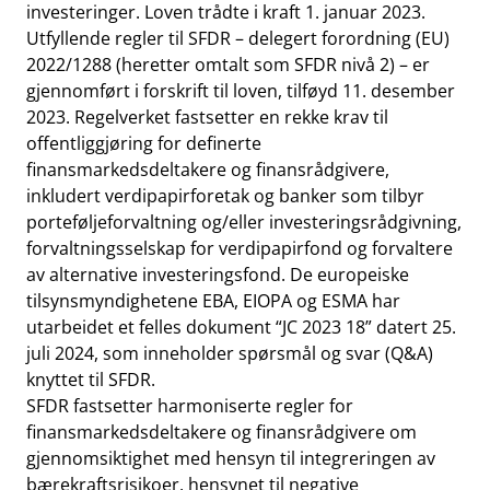
investeringer. Loven trådte i kraft 1. januar 2023.
Utfyllende regler til SFDR – delegert forordning (EU)
2022/1288 (heretter omtalt som SFDR nivå 2) – er
gjennomført i forskrift til loven, tilføyd 11. desember
2023. Regelverket fastsetter en rekke krav til
offentliggjøring for definerte
finansmarkedsdeltakere og finansrådgivere,
inkludert verdipapirforetak og banker som tilbyr
porteføljeforvaltning og/eller investeringsrådgivning,
forvaltningsselskap for verdipapirfond og forvaltere
av alternative investeringsfond. De europeiske
tilsynsmyndighetene EBA, EIOPA og ESMA har
utarbeidet et felles dokument “JC 2023 18” datert 25.
juli 2024, som inneholder spørsmål og svar (Q&A)
knyttet til SFDR.
SFDR fastsetter harmoniserte regler for
finansmarkedsdeltakere og finansrådgivere om
gjennomsiktighet med hensyn til integreringen av
bærekraftsrisikoer, hensynet til negative