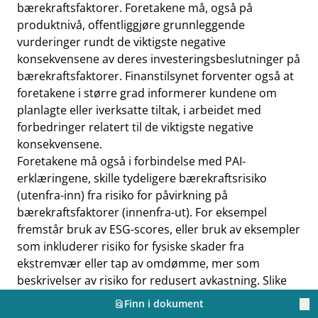
bærekraftsfaktorer. Foretakene må, også på
produktnivå, offentliggjøre grunnleggende
vurderinger rundt de viktigste negative
konsekvensene av deres investeringsbeslutninger på
bærekraftsfaktorer. Finanstilsynet forventer også at
foretakene i større grad informerer kundene om
planlagte eller iverksatte tiltak, i arbeidet med
forbedringer relatert til de viktigste negative
konsekvensene.
Foretakene må også i forbindelse med PAI-
erklæringene, skille tydeligere bærekraftsrisiko
(utenfra-inn) fra risiko for påvirkning på
bærekraftsfaktorer (innenfra-ut). For eksempel
fremstår bruk av ESG-scores, eller bruk av eksempler
som inkluderer risiko for fysiske skader fra
ekstremvær eller tap av omdømme, mer som
beskrivelser av risiko for redusert avkastning. Slike
vurderinger av bærekraftsrisikoer faller ikke inn
Finn i dokument
find_in_page
keyboard_arrow_up
under mulig negativ påvirkning på