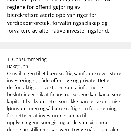
reglene for offentliggjøring av
work_outline
Jobb hos oss
bærekraftsrelaterte opplysninger for
dashboard
Informasjon for investorer
verdipapirforetak, forvaltningsselskap og
forvaltere av alternative investeringsfond.
notifications_none
Abonner på nyhetsvarsel
1. Oppsummering
Bakgrunn
Omstillingen til et bærekraftig samfunn krever store
investeringer, både offentlige og private. Det er
derfor viktig at investorer kan ta informerte
beslutninger slik at finansmarkedene kan kanalisere
kapital til virksomheter som ikke bare er økonomisk
lønnsom, men også bærekraftige. En forutsetning
for dette er at investorene kan ha tillit til
opplysningene som gis, og at de som vil bidra til
denne omstillingen kan være trygge på at kapitalen