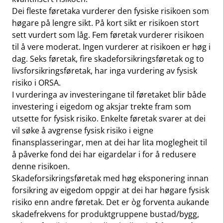
Dei fleste føretaka vurderer den fysiske risikoen som
høgare på lengre sikt. På kort sikt er risikoen stort
sett vurdert som låg. Fem føretak vurderer risikoen
til å vere moderat. Ingen vurderer at risikoen er høg i
dag. Seks føretak, fire skadeforsikringsføretak og to
livsforsikringsføretak, har inga vurdering av fysisk
risiko i ORSA.
I vurderinga av investeringane til føretaket blir både
investering i eigedom og aksjar trekte fram som
utsette for fysisk risiko. Enkelte føretak svarer at dei
vil søke å avgrense fysisk risiko i eigne
finansplasseringar, men at dei har lita moglegheit til
å påverke fond dei har eigardelar i for å redusere
denne risikoen.
Skadeforsikringsføretak med høg eksponering innan
forsikring av eigedom oppgir at dei har høgare fysisk
risiko enn andre føretak. Det er òg forventa aukande
skadefrekvens for produktgruppene bustad/bygg,