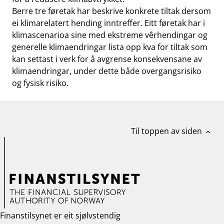
Berre tre føretak har beskrive konkrete tiltak dersom
ei klimarelatert hending inntreffer. Eitt føretak har i
klimascenarioa sine med ekstreme vêrhendingar og
generelle klimaendringar lista opp kva for tiltak som
kan settast i verk for å avgrense konsekvensane av
klimaendringar, under dette både overgangsrisiko
og fysisk risiko.
Til toppen av siden
expand_less
Finanstilsynet er eit sjølvstendig