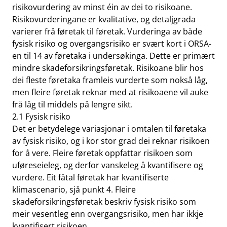
risikovurdering av minst éin av dei to risikoane.
Risikovurderingane er kvalitative, og detaljgrada
varierer frå føretak til føretak. Vurderinga av både
fysisk risiko og overgangsrisiko er svært kort i ORSA-
en til 14 av føretaka i undersøkinga. Dette er primært
mindre skadeforsikringsføretak. Risikoane blir hos
dei fleste føretaka framleis vurderte som nokså låg,
men fleire føretak reknar med at risikoaene vil auke
frå låg til middels på lengre sikt.
2.1 Fysisk risiko
Det er betydelege variasjonar i omtalen til føretaka
av fysisk risiko, og i kor stor grad dei reknar risikoen
for å vere. Fleire føretak oppfattar risikoen som
uføreseieleg, og derfor vanskeleg å kvantifisere og
vurdere. Eit fåtal føretak har kvantifiserte
klimascenario, sjå punkt 4. Fleire
skadeforsikringsføretak beskriv fysisk risiko som
meir vesentleg enn overgangsrisiko, men har ikkje
kvantifisert risikoen.