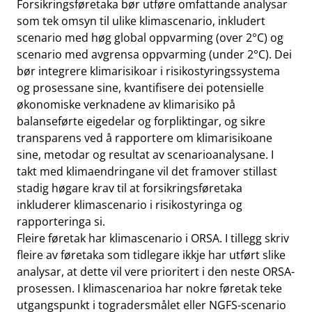
Forsikringsføretaka bør utføre omfattande analysar
som tek omsyn til ulike klimascenario, inkludert
scenario med høg global oppvarming (over 2°C) og
scenario med avgrensa oppvarming (under 2°C). Dei
bør integrere klimarisikoar i risikostyringssystema
og prosessane sine, kvantifisere dei potensielle
økonomiske verknadene av klimarisiko på
balanseførte eigedelar og forpliktingar, og sikre
transparens ved å rapportere om klimarisikoane
sine, metodar og resultat av scenarioanalysane. I
takt med klimaendringane vil det framover stillast
stadig høgare krav til at forsikringsføretaka
inkluderer klimascenario i risikostyringa og
rapporteringa si.
Fleire føretak har klimascenario i ORSA. I tillegg skriv
fleire av føretaka som tidlegare ikkje har utført slike
analysar, at dette vil vere prioritert i den neste ORSA-
prosessen. I klimascenarioa har nokre føretak teke
utgangspunkt i togradersmålet eller NGFS-scenario