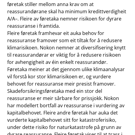
føretak stiller mellom anna krav om at
reassurandørane skal ha minimum kredittverdigheit
A/A–. Fleire av føretaka nemner risikoen for dyrare
reassuranse i framtida.
Fleire føretak framhevar eit auka behov for
reassuranse framover som eit tiltak for å redusere
klimarisikoen. Nokon nemner at diversifisering knytt
til reassurandørar er viktig for å redusere risikoen
for avhengigheit av éin enkelt reassurandør.
Føretaka meiner at det gjennom ulike klimaanalysar
vil forstå kor stor klimarisikoen er, og vurdere
behovet for reassuranse meir presist framover.
Skadeforsikringsføretaka med ein stor del
reassuranse er meir sårbare for prissjokk. Nokon
har modellert bortfall av reassuranse i vurdering av
kapitalbehovet. Fleire andre føretak har auka det
vurderte kapitalbehovet sitt for katastroferisiko,
under dette risiko for naturkatastrofe på grunn av
dyrare reassuranse. Fleire føretak viser til at trass i