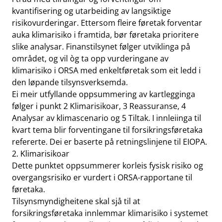
kvantifisering og utarbeiding av langsiktige
risikovurderingar. Ettersom fleire føretak forventar
auka klimarisiko i framtida, bør føretaka prioritere
slike analysar. Finanstilsynet følger utviklinga på
området, og vil òg ta opp vurderingane av
klimarisiko i ORSA med enkeltføretak som eit ledd i
den løpande tilsynsverksemda.
Ei meir utfyllande oppsummering av kartlegginga
følger i punkt 2 Klimarisikoar, 3 Reassuranse, 4
Analysar av klimascenario og 5 Tiltak. I innleiinga til
kvart tema blir forventingane til forsikringsføretaka
refererte. Dei er baserte på retningslinjene til EIOPA.
2. Klimarisikoar
Dette punktet oppsummerer korleis fysisk risiko og
overgangsrisiko er vurdert i ORSA-rapportane til
føretaka.
Tilsynsmyndigheitene skal sjå til at
forsikringsføretaka innlemmar klimarisiko i systemet