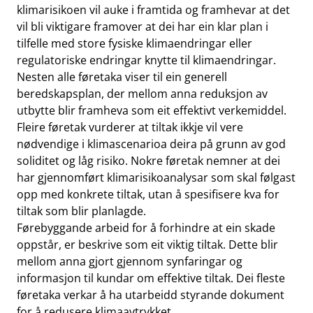
klimarisikoen vil auke i framtida og framhevar at det
vil bli viktigare framover at dei har ein klar plan i
tilfelle med store fysiske klimaendringar eller
regulatoriske endringar knytte til klimaendringar.
Nesten alle føretaka viser til ein generell
beredskapsplan, der mellom anna reduksjon av
utbytte blir framheva som eit effektivt verkemiddel.
Fleire føretak vurderer at tiltak ikkje vil vere
nødvendige i klimascenarioa deira på grunn av god
soliditet og låg risiko. Nokre føretak nemner at dei
har gjennomført klimarisikoanalysar som skal følgast
opp med konkrete tiltak, utan å spesifisere kva for
tiltak som blir planlagde.
Førebyggande arbeid for å forhindre at ein skade
oppstår, er beskrive som eit viktig tiltak. Dette blir
mellom anna gjort gjennom synfaringar og
informasjon til kundar om effektive tiltak. Dei fleste
føretaka verkar å ha utarbeidd styrande dokument
for å redusere klimaavtrykket.