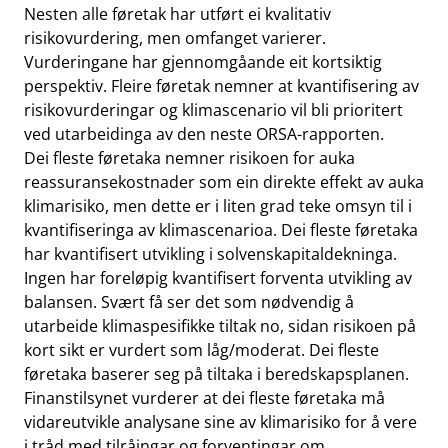
Nesten alle føretak har utført ei kvalitativ
risikovurdering, men omfanget varierer.
Vurderingane har gjennomgåande eit kortsiktig
perspektiv. Fleire føretak nemner at kvantifisering av
risikovurderingar og klimascenario vil bli prioritert
ved utarbeidinga av den neste ORSA-rapporten.
Dei fleste føretaka nemner risikoen for auka
reassuransekostnader som ein direkte effekt av auka
klimarisiko, men dette er i liten grad teke omsyn til i
kvantifiseringa av klimascenarioa. Dei fleste føretaka
har kvantifisert utvikling i solvenskapitaldekninga.
Ingen har foreløpig kvantifisert forventa utvikling av
balansen. Svært få ser det som nødvendig å
utarbeide klimaspesifikke tiltak no, sidan risikoen på
kort sikt er vurdert som låg/moderat. Dei fleste
føretaka baserer seg på tiltaka i beredskapsplanen.
Finanstilsynet vurderer at dei fleste føretaka må
vidareutvikle analysane sine av klimarisiko for å vere
i tråd med tilråingar og forventingar om