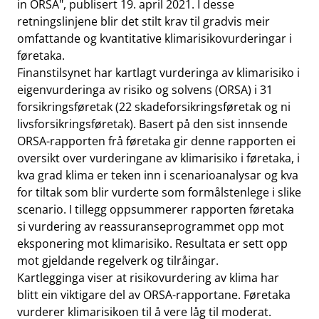
in ORSA", publisert 19. april 2021. I desse
retningslinjene blir det stilt krav til gradvis meir
omfattande og kvantitative klimarisikovurderingar i
føretaka.
Finanstilsynet har kartlagt vurderinga av klimarisiko i
eigenvurderinga av risiko og solvens (ORSA) i 31
forsikringsføretak (22 skadeforsikringsføretak og ni
livsforsikringsføretak). Basert på den sist innsende
ORSA-rapporten frå føretaka gir denne rapporten ei
oversikt over vurderingane av klimarisiko i føretaka, i
kva grad klima er teken inn i scenarioanalysar og kva
for tiltak som blir vurderte som formålstenlege i slike
scenario. I tillegg oppsummerer rapporten føretaka
si vurdering av reassuranseprogrammet opp mot
eksponering mot klimarisiko. Resultata er sett opp
mot gjeldande regelverk og tilråingar.
Kartlegginga viser at risikovurdering av klima har
blitt ein viktigare del av ORSA-rapportane. Føretaka
vurderer klimarisikoen til å vere låg til moderat.