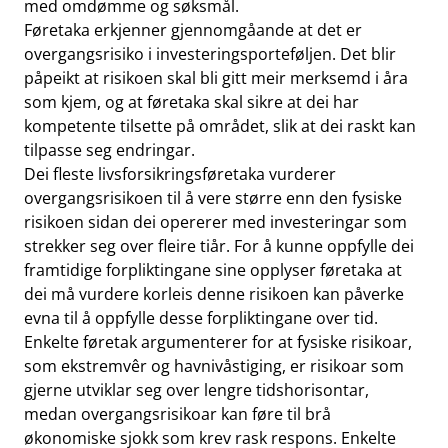
med omdømme og søksmål.
Føretaka erkjenner gjennomgåande at det er
overgangsrisiko i investeringsporteføljen. Det blir
påpeikt at risikoen skal bli gitt meir merksemd i åra
som kjem, og at føretaka skal sikre at dei har
kompetente tilsette på området, slik at dei raskt kan
tilpasse seg endringar.
Dei fleste livsforsikringsføretaka vurderer
overgangsrisikoen til å vere større enn den fysiske
risikoen sidan dei opererer med investeringar som
strekker seg over fleire tiår. For å kunne oppfylle dei
framtidige forpliktingane sine opplyser føretaka at
dei må vurdere korleis denne risikoen kan påverke
evna til å oppfylle desse forpliktingane over tid.
Enkelte føretak argumenterer for at fysiske risikoar,
som ekstremvêr og havnivåstiging, er risikoar som
gjerne utviklar seg over lengre tidshorisontar,
medan overgangsrisikoar kan føre til brå
økonomiske sjokk som krev rask respons. Enkelte