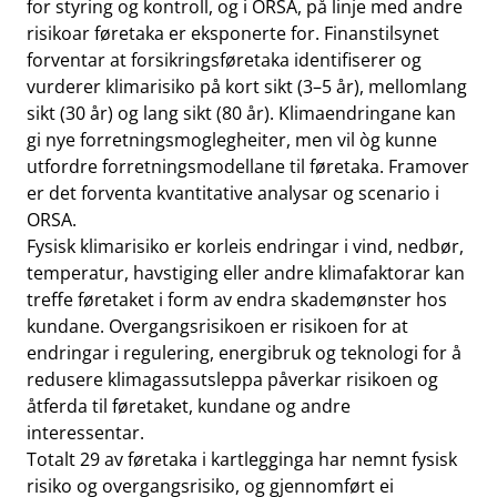
for styring og kontroll, og i ORSA, på linje med andre
risikoar føretaka er eksponerte for. Finanstilsynet
forventar at forsikringsføretaka identifiserer og
vurderer klimarisiko på kort sikt (3–5 år), mellomlang
sikt (30 år) og lang sikt (80 år). Klimaendringane kan
gi nye forretningsmoglegheiter, men vil òg kunne
utfordre forretningsmodellane til føretaka. Framover
er det forventa kvantitative analysar og scenario i
ORSA.
Fysisk klimarisiko er korleis endringar i vind, nedbør,
temperatur, havstiging eller andre klimafaktorar kan
treffe føretaket i form av endra skademønster hos
kundane. Overgangsrisikoen er risikoen for at
endringar i regulering, energibruk og teknologi for å
redusere klimagassutsleppa påverkar risikoen og
åtferda til føretaket, kundane og andre
interessentar.
Totalt 29 av føretaka i kartlegginga har nemnt fysisk
risiko og overgangsrisiko, og gjennomført ei