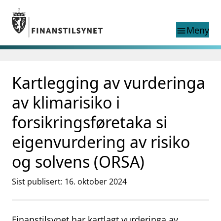
Gå til hovedinnhold
Gå til søkesiden
Meny
menu
Søk i
search
This page does not
Kartlegging av vurderinga
language
exist in English
nettstedet
English
av klimarisiko i
English home page
Tilsyn
forsikringsføretaka si
Aktuelt
eigenvurdering av risiko
Finanstilsynets registre
Tema
og solvens (ORSA)
supervisor_account
Forbrukerinformasjon
Sist publisert: 16. oktober 2024
business
Om Finanstilsynet
mail_outline
Kontakt oss
Finanstilsynet har kartlagt vurderinga av