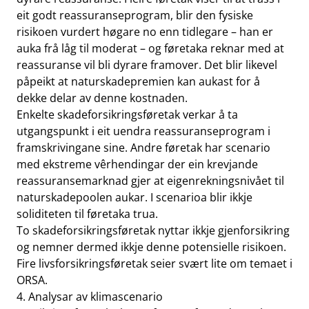
eit godt reassuranseprogram, blir den fysiske
risikoen vurdert høgare no enn tidlegare – han er
auka frå låg til moderat – og føretaka reknar med at
reassuranse vil bli dyrare framover. Det blir likevel
påpeikt at naturskadepremien kan aukast for å
dekke delar av denne kostnaden.
Enkelte skadeforsikringsføretak verkar å ta
utgangspunkt i eit uendra reassuranseprogram i
framskrivingane sine. Andre føretak har scenario
med ekstreme vêrhendingar der ein krevjande
reassuransemarknad gjer at eigenrekningsnivået til
naturskadepoolen aukar. I scenarioa blir ikkje
soliditeten til føretaka trua.
To skadeforsikringsføretak nyttar ikkje gjenforsikring
og nemner dermed ikkje denne potensielle risikoen.
Fire livsforsikringsføretak seier svært lite om temaet i
ORSA.
4. Analysar av klimascenario