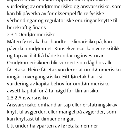
vurdering av omdømmerisiko og ansvarsrisiko, som
kan bli påverka av for eksempel fleire fysiske
vêrhendingar og regulatoriske endringar knytte til
berekraftig finans.
2.3.1 Omdømmerisiko
Måten føretaka har handtert klimarisiko på, kan
påverke omdømmet. Konsekvensar kan vere kritikk
og tap av tillit frå både kundar og investorar.
Omdømmerisikoen blir vurdert som låg hos alle
føretaka. Fleire føretak vurderer at omdømmerisiko
inngår i overgangsrisiko. Eitt føretak har i si
vurdering av kapitalbehov for omdømmerisiko
avsett kapital for å ta høgd for klimarisiko.
2.3.2 Ansvarsrisiko
Ansvarsrisiko omhandlar tap eller erstatningskrav
knytt til avgjerder, eller mangel på avgjerder, som
kan knyttast til klimaendringar.
Litt under halvparten av føretaka nemner