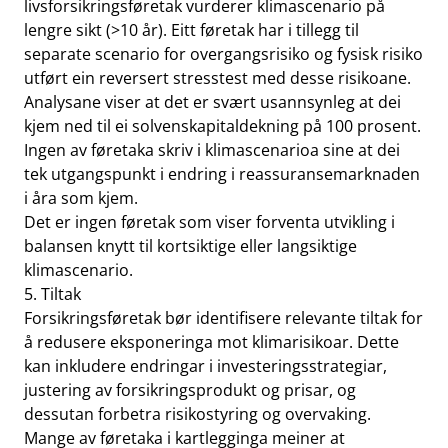
livsforsikringsføretak vurderer klimascenario på
lengre sikt (>10 år). Eitt føretak har i tillegg til
separate scenario for overgangsrisiko og fysisk risiko
utført ein reversert stresstest med desse risikoane.
Analysane viser at det er svært usannsynleg at dei
kjem ned til ei solvenskapitaldekning på 100 prosent.
Ingen av føretaka skriv i klimascenarioa sine at dei
tek utgangspunkt i endring i reassuransemarknaden
i åra som kjem.
Det er ingen føretak som viser forventa utvikling i
balansen knytt til kortsiktige eller langsiktige
klimascenario.
5. Tiltak
Forsikringsføretak bør identifisere relevante tiltak for
å redusere eksponeringa mot klimarisikoar. Dette
kan inkludere endringar i investeringsstrategiar,
justering av forsikringsprodukt og prisar, og
dessutan forbetra risikostyring og overvaking.
Mange av føretaka i kartlegginga meiner at