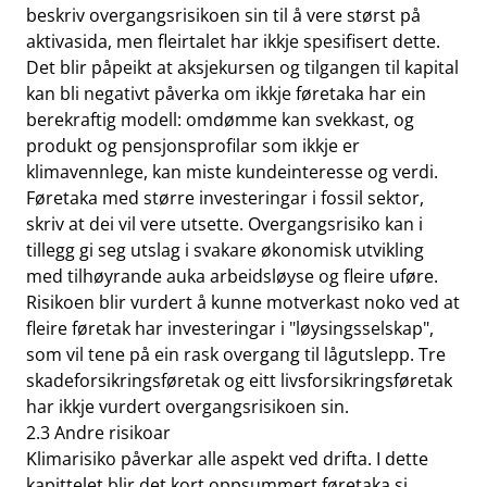
beskriv overgangsrisikoen sin til å vere størst på
aktivasida, men fleirtalet har ikkje spesifisert dette.
Det blir påpeikt at aksjekursen og tilgangen til kapital
kan bli negativt påverka om ikkje føretaka har ein
berekraftig modell: omdømme kan svekkast, og
produkt og pensjonsprofilar som ikkje er
klimavennlege, kan miste kundeinteresse og verdi.
Føretaka med større investeringar i fossil sektor,
skriv at dei vil vere utsette. Overgangsrisiko kan i
tillegg gi seg utslag i svakare økonomisk utvikling
med tilhøyrande auka arbeidsløyse og fleire uføre.
Risikoen blir vurdert å kunne motverkast noko ved at
fleire føretak har investeringar i "løysingsselskap",
som vil tene på ein rask overgang til lågutslepp. Tre
skadeforsikringsføretak og eitt livsforsikringsføretak
har ikkje vurdert overgangsrisikoen sin.
2.3 Andre risikoar
Klimarisiko påverkar alle aspekt ved drifta. I dette
kapittelet blir det kort oppsummert føretaka si