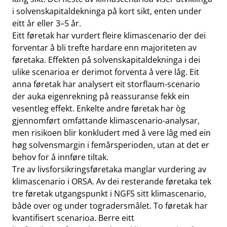
i solvenskapitaldekninga på kort sikt, enten under
eitt år eller 3–5 år.
Eitt føretak har vurdert fleire klimascenario der dei
forventar å bli trefte hardare enn majoriteten av
føretaka. Effekten på solvenskapitaldekninga i dei
ulike scenarioa er derimot forventa å vere låg. Eit
anna føretak har analysert eit storflaum-scenario
der auka eigenrekning på reassuranse fekk ein
vesentleg effekt. Enkelte andre føretak har òg
gjennomført omfattande klimascenario-analysar,
men risikoen blir konkludert med å vere låg med ein
høg solvensmargin i femårsperioden, utan at det er
behov for å innføre tiltak.
Tre av livsforsikringsføretaka manglar vurdering av
klimascenario i ORSA. Av dei resterande føretaka tek
tre føretak utgangspunkt i NGFS sitt klimascenario,
både over og under togradersmålet. To føretak har
kvantifisert scenarioa. Berre eitt