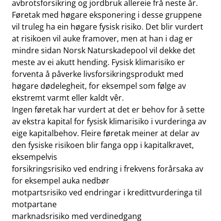
avbrotsforsikring og jordbruk allereie frå neste år.
Føretak med høgare eksponering i desse gruppene
vil truleg ha ein høgare fysisk risiko. Det blir vurdert
at risikoen vil auke framover, men at han i dag er
mindre sidan Norsk Naturskadepool vil dekke det
meste av ei akutt hending. Fysisk klimarisiko er
forventa å påverke livsforsikringsprodukt med
høgare dødelegheit, for eksempel som følge av
ekstremt varmt eller kaldt vêr.
Ingen føretak har vurdert at det er behov for å sette
av ekstra kapital for fysisk klimarisiko i vurderinga av
eige kapitalbehov. Fleire føretak meiner at delar av
den fysiske risikoen blir fanga opp i kapitalkravet,
eksempelvis
forsikringsrisiko ved endring i frekvens forårsaka av
for eksempel auka nedbør
motpartsrisiko ved endringar i kredittvurderinga til
motpartane
marknadsrisiko med verdinedgang