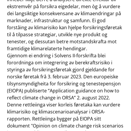
ekstremvêr på forsikra eigedelar, men òg å vurdere
dei langsiktige konsekvensane av klimaendringar på
marknader, infrastruktur og samfunn. Ei god
forståing av klimarisiko kan hjelpe forsikringsføretak
til å tilpasse strategiar, utvikle nye produkt og
tenester, og dessutan betre motstandskrafta mot
framtidige klimarelaterte hendingar.
Gjennom ei endring i Solvens II-forskrifta blei
forordninga om integrering av berekraftsrisiko i
styringa av forsikringsføretak gjord gjeldande for
norske føretak frå 3. februar 2023. Den europeiske
tilsynsmyndigheita for forsikring og tenestepensjon
(EIOPA) publiserte “Application guidance on how to
reflect climate change in ORSA” 2. august 2022.
Denne rettleiinga viser korleis føretaka kan vurdere
klimarisiko og klimascenarioanalysar i ORSA-
rapporten. Rettleiinga bygger på EIOPA sitt
dokument "Opinion on climate change risk scenarios