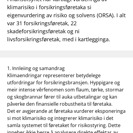
klimarisiko i forsikringsføretaka si
work_outline
Jobb hos oss
eigenvurdering av risiko og solvens (ORSA). I alt
dashboard
Informasjon for investorer
var 31 forsikringsføretak, 22
skadeforsikringsføretak og ni
notifications_none
Abonner på nyhetsvarsel
livsforsikringsføretak, med i kartlegginga.
1. Innleiing og samandrag
Klimaendringar representerer betydelege
utfordringar for forsikringsbransjen. Hyppigare og
meir intense vêrfenomen som flaum, tørke, stormar
og skogbrannar fører til auka utbetalingar og kan
påverke den finansielle robustheita til føretaka.
Det er avgjerande at føretaka vurderer eksponeringa
si mot klimarisiko og integrerer klimarisiko i det
samla systemet til føretaket for risikostyring. Dette
inneber ikkje berre å analysere direkte effektar av