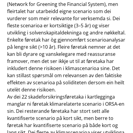
(Network for Greening the Financial System), men
fleirtalet har utarbeidd eigne scenario som dei
vurderer som meir relevante for verksemda si. Dei
fleste scenarioa er kortsiktige (3–5 år) og viser
utvikling i solvenskapitaldekninga og andre nøkkeltal.
Enkelte føretak har òg gjennomført scenarioanalysar
på lengre sikt (>10 år). Fleire føretak nemner at det
kan bli dyrare og vanskelegare med reassuranse
framover, men det ser ikkje ut til at føretaka har
inkludert denne risikoen i klimascenarioa sine. Det
kan stillast spørsmål om relevansen av den faktiske
effekten av scenarioa på soliditeten dersom ein heilt
utelèt denne risikoen.
Av dei 22 skadeforsikringsføretaka i kartlegginga
manglar ni føretak klimarelaterte scenario i ORSA-en
sin. Dei resterande føretaka har stort sett alle
kvantifiserte scenario på kort sikt, men berre to
føretak har kvantifiserte scenario på både kort og
lang sikt. Dei fleste av klimascenarioa viser utviklinga