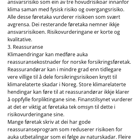
ansvarsrisiko som ein av tre hovudrisikoar innanfor
klima saman med fysisk risiko og overgangsrisiko.
Alle desse føretaka vurderer risikoen som svært
avgrensa. Dei resterande føretaka nemner ikkje
ansvarsrisikoen. Risikovurderingane er korte og
kvalitative.
3. Reassuranse
Klimaendringar kan medføre auka
reassuransekostnader for norske forsikringsføretak.
Reassurandørar kan i mindre grad enn tidlegare
vere villige til å dele forsikringsrisikoen knytt til
klimarelaterte skadar i Noreg. Store klimarelaterte
hendingar kan føre til at reassurandørar ikkje klarer
å oppfylle forpliktingane sine. Finanstilsynet vurderer
at det er viktig at føretaka tek omsyn til dette i
risikovurderingane sine.
Mange føretak skriv at dei har gode
reassuranseprogram som reduserer risikoen for
auka utbetalingar som ei følge av naturskadar. Fleire