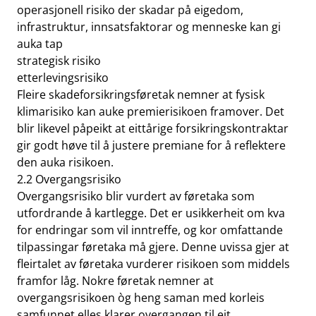
operasjonell risiko der skadar på eigedom,
infrastruktur, innsatsfaktorar og menneske kan gi
auka tap
strategisk risiko
etterlevingsrisiko
Fleire skadeforsikringsføretak nemner at fysisk
klimarisiko kan auke premierisikoen framover. Det
blir likevel påpeikt at eittårige forsikringskontraktar
gir godt høve til å justere premiane for å reflektere
den auka risikoen.
2.2 Overgangsrisiko
Overgangsrisiko blir vurdert av føretaka som
utfordrande å kartlegge. Det er usikkerheit om kva
for endringar som vil inntreffe, og kor omfattande
tilpassingar føretaka må gjere. Denne uvissa gjer at
fleirtalet av føretaka vurderer risikoen som middels
framfor låg. Nokre føretak nemner at
overgangsrisikoen òg heng saman med korleis
samfunnet elles klarer overgangen til eit