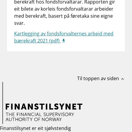
berekraft hos fondsforvaltarar. Rapporten gir
work_outline
eit bilete av korleis fondsforvaltarar arbeider
Jobb hos oss
med berekraft, basert på føretaka sine eigne
dashboard
Informasjon for investorer
svar.
notifications_none
Kartlegging av fondsforvalternes arbeid med
Abonner på nyhetsvarsel
bærekraft 2021 (pdf)
Til toppen av siden
expand_less
Finanstilsynet er eit sjølvstendig