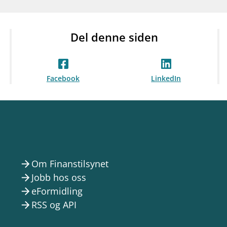
Del denne siden
Facebook
LinkedIn
Om Finanstilsynet
arrow_forward
Jobb hos oss
arrow_forward
eFormidling
arrow_forward
RSS og API
arrow_forward