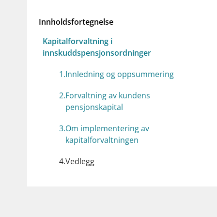
supervisor_account
business
Forbrukerinformasjon
Om Finanstilsy
Innholdsfortegnelse
Kapitalforvaltning i
innskuddspensjonsordninger
1
.
Innledning og oppsummering
2
.
Forvaltning av kundens
pensjonskapital
3
.
Om implementering av
kapitalforvaltningen
4
.
Vedlegg