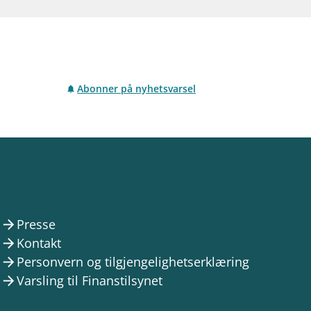
Abonner på nyhetsvarsel
Presse
arrow_forward
Kontakt
arrow_forward
Personvern og tilgjengelighetserklæring
arrow_forward
Varsling til Finanstilsynet
arrow_forward