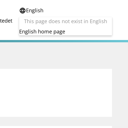
English
language
stedet
This page does not exist in English
English home page
e
Tema
Bærekraft
reg
DORA
Folkefinansiering
Kryptoeiendelsloven (MiCA)
Overtakelsestilbud
Alle tema