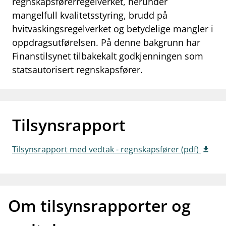
regnskapsførerregelverket, herunder
work_outline
mangelfull kvalitetsstyring, brudd på
Jobb hos oss
hvitvaskingsregelverket og betydelige mangler i
dashboard
Informasjon for investorer
oppdragsutførelsen. På denne bakgrunn har
Finanstilsynet tilbakekalt godkjenningen som
notifications_none
Abonner på nyhetsvarsel
statsautorisert regnskapsfører.
Tilsynsrapport
Tilsynsrapport med vedtak - regnskapsfører (pdf)
Om tilsynsrapporter og