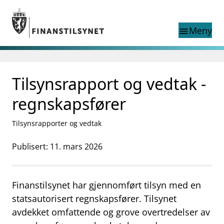
Gå til hovedinnhold
Gå til søkesiden
Meny
menu
Søk i
search
This page does not
Tilsynsrapport og vedtak -
language
exist in English
nettstedet
English
regnskapsfører
English home page
Tilsyn
Tilsynsrapporter og vedtak
Aktuelt
Finanstilsynets registre
Publisert: 11. mars 2026
Tema
supervisor_account
Forbrukerinformasjon
Finanstilsynet har gjennomført tilsyn med en
business
Om Finanstilsynet
statsautorisert regnskapsfører. Tilsynet
avdekket omfattende og grove overtredelser av
mail_outline
Kontakt oss