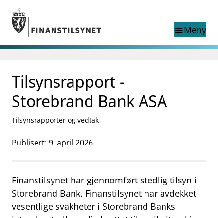
Gå til hovedinnhold
Gå til søkesiden
Meny
menu
Søk i
search
This page does not
Tilsynsrapport -
language
exist in English
nettstedet
English
Storebrand Bank ASA
English home page
Tilsyn
Tilsynsrapporter og vedtak
Aktuelt
Finanstilsynets registre
Publisert: 9. april 2026
Tema
supervisor_account
Forbrukerinformasjon
Finanstilsynet har gjennomført stedlig tilsyn i
business
Om Finanstilsynet
Storebrand Bank. Finanstilsynet har avdekket
vesentlige svakheter i Storebrand Banks
mail_outline
Kontakt oss