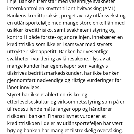
linje. Banken fremstår med vesentlige svakheter i
internkontrollen knyttet til antihvitvasking (AML).
Bankens kredittpraksis, preget av høy utlånsvekst og
en utlånsportefølje med mange store enkeltlån med
usikker kredittrisiko, samt svakheter i styring og
kontroll i både første- og andrelinjen, innebærer en
kredittrisiko som ikke er i samsvar med styrets
uttrykte risikoappetitt. Banken har vesentlige
svakheter i vurdering av lånesakene. I lys av at
mange kunder har egenskaper som vanligvis
tilskrives bedriftsmarkedskunder, har ikke banken
gjennomført nødvendige og riktige vurderinger før
lånet innvilges.
Styret har ikke etablert en risiko- og
etterlevelseskultur og virksomhetsstyring som på en
tilfredsstillende måte fanger opp og håndterer
risikoen i banken. Finanstilsynet vurderer at
kredittrisikoen i deler av utlånsporteføljen har vært
høy og banken har manglet tilstrekkelig overvåking.