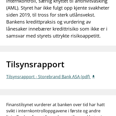
internkontroll, særlig knyttet til antihvitvasking
work_outline
(AML). Styret har ikke fulgt opp kjente svakheter
Jobb hos oss
siden 2019, til tross for sterk utlånsvekst.
dashboard
Informasjon for investorer
Bankens kredittpraksis og vurdering av
lånesaker innebærer kredittrisiko som ikke er i
notifications_none
Abonner på nyhetsvarsel
samsvar med styrets uttrykte risikoappetitt.
Tilsynsrapport
Tilsynsrapport - Storebrand Bank ASA (pdf)
Finanstilsynet vurderer at banken over tid har hatt
svikt i internkontrolloppgavene i første og andre