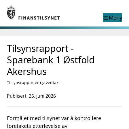
Gå til hovedinnhold
Gå til søkesiden
Meny
menu
Søk i
search
This page does not
Tilsynsrapport -
language
exist in English
nettstedet
English
Sparebank 1 Østfold
English home page
Tilsyn
Akershus
Aktuelt
Finanstilsynets registre
Tilsynsrapporter og vedtak
Tema
Publisert: 26. juni 2026
supervisor_account
Forbrukerinformasjon
business
Om Finanstilsynet
Formålet med tilsynet var å kontrollere
mail_outline
foretakets etterlevelse av
Kontakt oss