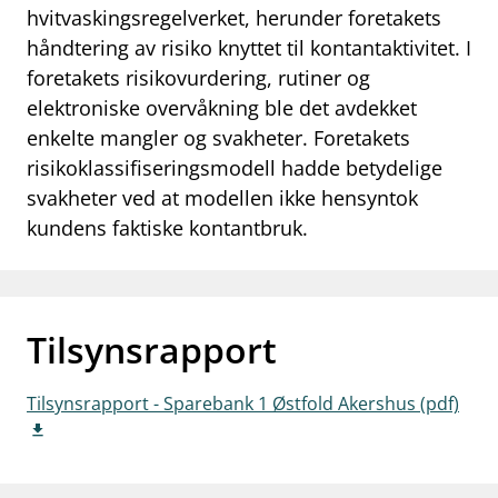
hvitvaskingsregelverket, herunder foretakets
work_outline
Jobb hos oss
håndtering av risiko knyttet til kontantaktivitet. I
foretakets risikovurdering, rutiner og
dashboard
Informasjon for investorer
elektroniske overvåkning ble det avdekket
notifications_none
Abonner på nyhetsvarsel
enkelte mangler og svakheter. Foretakets
risikoklassifiseringsmodell hadde betydelige
svakheter ved at modellen ikke hensyntok
kundens faktiske kontantbruk.
Tilsynsrapport
Tilsynsrapport - Sparebank 1 Østfold Akershus (pdf)