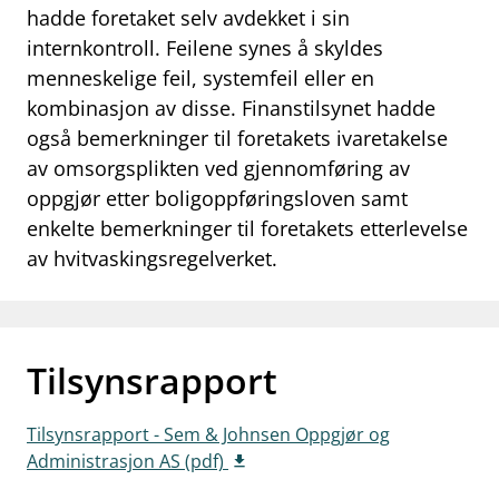
hadde foretaket selv avdekket i sin
work_outline
Jobb hos oss
internkontroll. Feilene synes å skyldes
menneskelige feil, systemfeil eller en
dashboard
Informasjon for investorer
kombinasjon av disse. Finanstilsynet hadde
notifications_none
Abonner på nyhetsvarsel
også bemerkninger til foretakets ivaretakelse
av omsorgsplikten ved gjennomføring av
oppgjør etter boligoppføringsloven samt
enkelte bemerkninger til foretakets etterlevelse
av hvitvaskingsregelverket.
Tilsynsrapport
Tilsynsrapport - Sem & Johnsen Oppgjør og
Administrasjon AS (pdf)