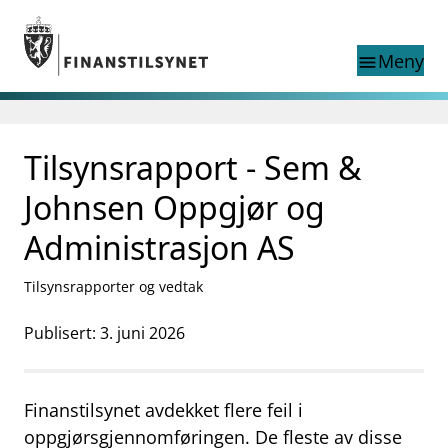
Gå til hovedinnhold
Gå til søkesiden
Meny
menu
Søk i
search
This page does not
Tilsynsrapport - Sem &
language
exist in English
nettstedet
English
Johnsen Oppgjør og
English home page
Tilsyn
Administrasjon AS
Aktuelt
Finanstilsynets registre
Tilsynsrapporter og vedtak
Tema
Publisert: 3. juni 2026
supervisor_account
Forbrukerinformasjon
business
Om Finanstilsynet
Finanstilsynet avdekket flere feil i
mail_outline
oppgjørsgjennomføringen. De fleste av disse
Kontakt oss