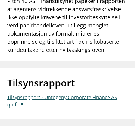
Pitch 40 AS. Finanstilsynet påpeker i rapporten
work_outline
at agentens vidtrekkende ansvarsfraskrivelse
Jobb hos oss
ikke oppfylte kravene til investorbeskyttelse i
dashboard
Informasjon for investorer
verdipapirhandelloven. I tillegg manglet
dokumentasjon av formål, midlenes
notifications_none
Abonner på nyhetsvarsel
opprinnelse og tilsiktet art i de risikobaserte
kundetiltakene etter hvitvaskingsloven.
Tilsynsrapport
Tilsynsrapport - Ontogeny Corporate Finance AS
(pdf)