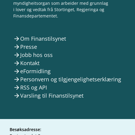
myndigheitsorgan som arbeider med grunnlag
i lover og vedtak frå Stortinget, Regjeringa og
Finansdepartementet.
Om Finanstilsynet
arrow_forward
Presse
arrow_forward
Jobb hos oss
arrow_forward
Kontakt
arrow_forward
eFormidling
arrow_forward
Personvern og tilgjengelighetserklæring
arrow_forward
RSS og API
arrow_forward
Varsling til Finanstilsynet
arrow_forward
Besøksadresse: