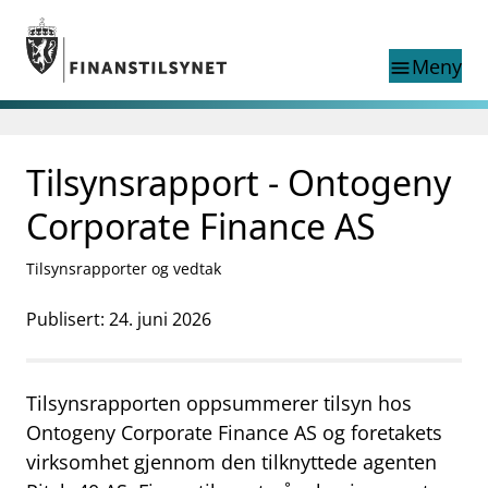
Gå til hovedinnhold
Gå til søkesiden
Meny
menu
Søk i
search
This page does not
Tilsynsrapport - Ontogeny
language
exist in English
nettstedet
English
Corporate Finance AS
English home page
Tilsyn
Tilsynsrapporter og vedtak
Aktuelt
Finanstilsynets registre
Publisert: 24. juni 2026
Tema
supervisor_account
Forbrukerinformasjon
Tilsynsrapporten oppsummerer tilsyn hos
business
Om Finanstilsynet
Ontogeny Corporate Finance AS og foretakets
virksomhet gjennom den tilknyttede agenten
mail_outline
Kontakt oss