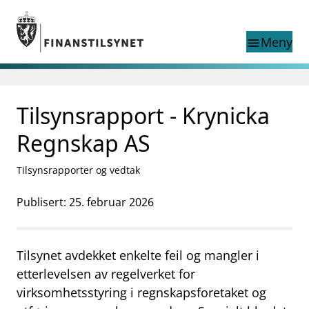
Gå til hovedinnhold
Gå til søkesiden
Meny
menu
Søk i
search
This page does not
Tilsynsrapport - Krynicka
language
exist in English
nettstedet
English
Regnskap AS
English home page
Tilsyn
Tilsynsrapporter og vedtak
Aktuelt
Finanstilsynets registre
Publisert: 25. februar 2026
Tema
supervisor_account
Forbrukerinformasjon
Tilsynet avdekket enkelte feil og mangler i
business
Om Finanstilsynet
etterlevelsen av regelverket for
virksomhetsstyring i regnskapsforetaket og
mail_outline
Kontakt oss