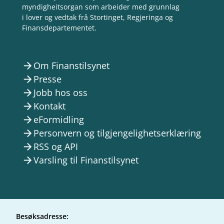
myndigheitsorgan som arbeider med grunnlag
i lover og vedtak frå Stortinget, Regjeringa og
Finansdepartementet.
Om Finanstilsynet
arrow_forward
Presse
arrow_forward
Jobb hos oss
arrow_forward
Kontakt
arrow_forward
eFormidling
arrow_forward
Personvern og tilgjengelighetserklæring
arrow_forward
RSS og API
arrow_forward
Varsling til Finanstilsynet
arrow_forward
Besøksadresse: