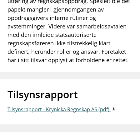
utføring av regnskapsoppdrag. Spesielt ble det
work_outline
påpekt mangler i gjennomgangen av
Jobb hos oss
oppdragsgivers interne rutiner og
dashboard
Informasjon for investorer
avstemminger. Videre var samarbeidsavtalen
med den innleide statsautoriserte
notifications_none
Abonner på nyhetsvarsel
regnskapsføreren ikke tilstrekkelig klart
definert, herunder roller og ansvar. Foretaket
har i sitt tilsvar opplyst at forholdene er rettet.
Tilsynsrapport
Tilsynsrapport - Krynicka Regnskap AS (pdf)