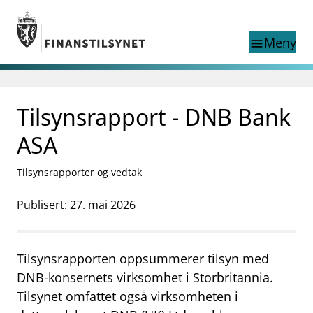
Gå til hovedinnhold
Gå til søkesiden
Meny
menu
Søk i
search
This page does not
Tilsynsrapport - DNB Bank
language
exist in English
nettstedet
English
ASA
English home page
Tilsyn
Tilsynsrapporter og vedtak
Aktuelt
Finanstilsynets registre
Publisert: 27. mai 2026
Tema
supervisor_account
Forbrukerinformasjon
Tilsynsrapporten oppsummerer tilsyn med
business
Om Finanstilsynet
DNB-konsernets virksomhet i Storbritannia.
Tilsynet omfattet også virksomheten i
mail_outline
Kontakt oss