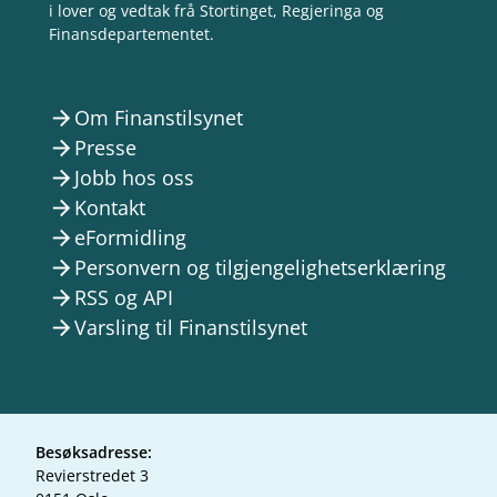
i lover og vedtak frå Stortinget, Regjeringa og
Finansdepartementet.
Om Finanstilsynet
arrow_forward
Presse
arrow_forward
Jobb hos oss
arrow_forward
Kontakt
arrow_forward
eFormidling
arrow_forward
Personvern og tilgjengelighetserklæring
arrow_forward
RSS og API
arrow_forward
Varsling til Finanstilsynet
arrow_forward
Besøksadresse:
Revierstredet 3