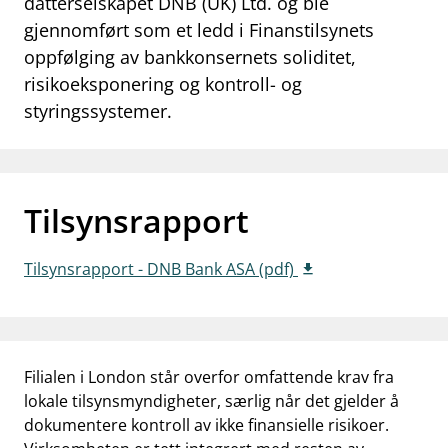
datterselskapet DNB (UK) Ltd. og ble
work_outline
gjennomført som et ledd i Finanstilsynets
Jobb hos oss
oppfølging av bankkonsernets soliditet,
dashboard
Informasjon for investorer
risikoeksponering og kontroll- og
styringssystemer.
notifications_none
Abonner på nyhetsvarsel
Tilsynsrapport
Tilsynsrapport - DNB Bank ASA (pdf)
Filialen i London står overfor omfattende krav fra
lokale tilsynsmyndigheter, særlig når det gjelder å
dokumentere kontroll av ikke finansielle risikoer.