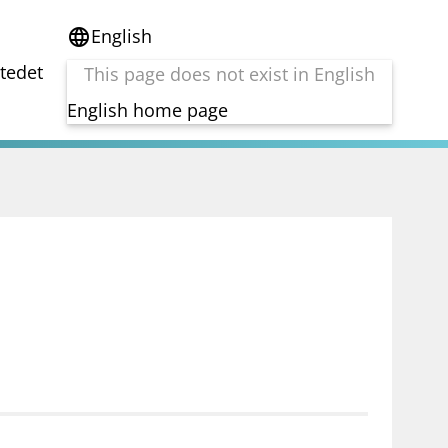
English
language
stedet
This page does not exist in English
English home page
e
Tema
Bærekraft
reg
DORA
Folkefinansiering
Kryptoeiendelsloven (MiCA)
Overtakelsestilbud
Alle tema