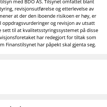
mail_outline
work_outline
dashboard
tilsyn med BDO AS. Tilsynet omfattet blant
net
Kontakt oss
Jobb hos oss
Informasj
ring, revisjonsutførelse og etterlevelse av
mener at der den iboende risikoen er høy, er
l oppdragsvurderinger og revisjon av utsatt
 sett til at kvalitetsstyringssystemet på disse
isjonsforetaket har redegjort for tiltak som
om Finanstilsynet har påpekt skal gjenta seg.