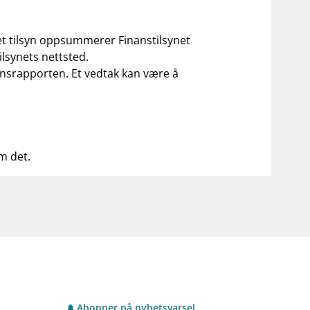
 et tilsyn oppsummerer Finanstilsynet
ilsynets nettsted.
ilsynsrapporten. Et vedtak kan være å
om det.
Abonner på nyhetsvarsel