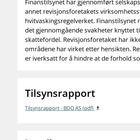
supervisor_account
business
Finanstilsynet har gjennomført selskaps
Forbrukerinformasjon
Om Finanstilsy
annet revisjonsforetakets virksomhetssty
hvitvaskingsregelverket. Finanstilsynet 
det gjennomgående svakheter knyttet ti
skattefordel. Revisjonsforetaket har ikke
områdene har virket etter hensikten. Rev
er iverksatt for å hindre at de forhold s
Tilsynsrapport
Tilsynsrapport - BDO AS (pdf)