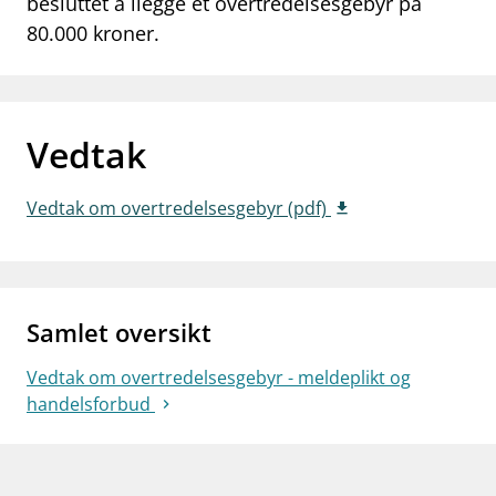
besluttet å ilegge et overtredelsesgebyr på
work_outline
80.000 kroner.
Jobb hos oss
dashboard
Informasjon for investorer
notifications_none
Abonner på nyhetsvarsel
Vedtak
Vedtak om overtredelsesgebyr (pdf)
Samlet oversikt
Vedtak om overtredelsesgebyr - meldeplikt og
handelsforbud