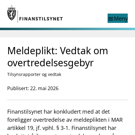
Gå til hovedinnhold
Gå til søkesiden
Meny
menu
Søk i
search
This page does not
Meldeplikt: Vedtak om
language
exist in English
nettstedet
English
overtredelsesgebyr
English home page
Tilsyn
Tilsynsrapporter og vedtak
Aktuelt
Finanstilsynets registre
Publisert: 22. mai 2026
Tema
supervisor_account
Forbrukerinformasjon
Finanstilsynet har konkludert med at det
business
Om Finanstilsynet
foreligger overtredelse av meldeplikten i MAR
artikkel 19, jf. vphl. § 3-1. Finanstilsynet har
mail_outline
Kontakt oss