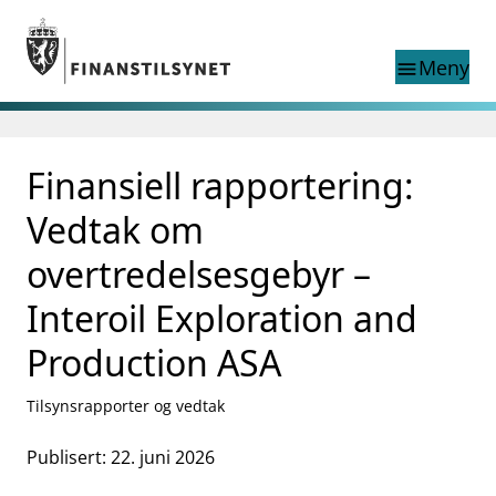
Gå til hovedinnhold
Gå til søkesiden
Meny
menu
Søk i
search
This page does not
Finansiell rapportering:
language
exist in English
nettstedet
English
Vedtak om
English home page
Tilsyn
overtredelsesgebyr –
Aktuelt
Interoil Exploration and
Finanstilsynets registre
Tema
Production ASA
supervisor_account
Forbrukerinformasjon
Tilsynsrapporter og vedtak
business
Om Finanstilsynet
Publisert: 22. juni 2026
mail_outline
Kontakt oss