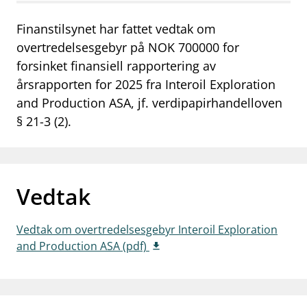
work_outline
Jobb hos oss
Finanstilsynet har fattet vedtak om
overtredelsesgebyr på NOK 700000 for
dashboard
Informasjon for investorer
forsinket finansiell rapportering av
notifications_none
Abonner på nyhetsvarsel
årsrapporten for 2025 fra Interoil Exploration
and Production ASA, jf. verdipapirhandelloven
§ 21-3 (2).
Vedtak
Vedtak om overtredelsesgebyr Interoil Exploration
and Production ASA (pdf)