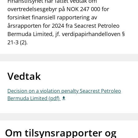
Finanstilsynet har fattet vedtak om
work_outline
overtredelsesgebyr på NOK 247 000 for
Jobb hos oss
forsinket finansiell rapportering av
dashboard
Informasjon for investorer
årsrapporten for 2024 fra Seacrest Petroleo
Bermuda Limited, jf. verdipapirhandelloven §
notifications_none
Abonner på nyhetsvarsel
21-3 (2).
Vedtak
Decision on a violation penalty Seacrest Petroleo
Bermuda Limited (pdf)
Om tilsynsrapporter og