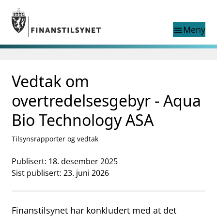
Gå til hovedinnhold
Gå til søkesiden
Meny
menu
Søk i
search
This page does not
Vedtak om
language
exist in English
nettstedet
English
overtredelsesgebyr - Aqua
English home page
Tilsyn
Bio Technology ASA
Aktuelt
Finanstilsynets registre
Tilsynsrapporter og vedtak
Tema
Publisert: 18. desember 2025
supervisor_account
Forbrukerinformasjon
Sist publisert: 23. juni 2026
business
Om Finanstilsynet
Finanstilsynet har konkludert med at det
mail_outline
Kontakt oss