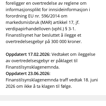
foreligger en overtredelse av reglene om
work_outline
Jobb hos oss
informasjonsplikt for innsideinformasjon i
forordning EU nr. 596/2014 om
dashboard
Informasjon for investorer
markedsmisbruk (MAR) artikkel 17, jf.
notifications_none
Abonner på nyhetsvarsel
verdipapirhandelloven (vphl.) § 3-1.
Finanstilsynet har besluttet å ilegge et
overtredelsesgebyr på 300 000 kroner.
Oppdatert 17.02.2026:
Vedtaket om ileggelse
av overtredelsesgebyr er påklaget til
Finanstilsynsklagenemnda.
Oppdatert 23.06.2026:
Finanstilsynsklagenemnda traff vedtak 18. juni
2026 om ikke å ta klagen til følge.