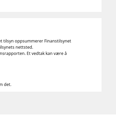
 et tilsyn oppsummerer Finanstilsynet
ilsynets nettsted.
ilsynsrapporten. Et vedtak kan være å
om det.