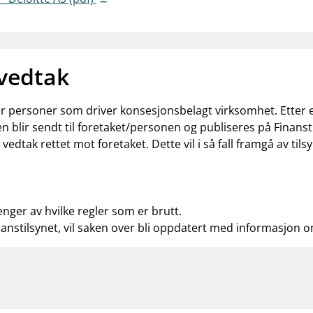
 vedtak
ler personer som driver konsesjonsbelagt virksomhet. Etter
n blir sendt til foretaket/personen og publiseres på Finanst
t vedtak rettet mot foretaket. Dette vil i så fall framgå av t
enger av hvilke regler som er brutt.
nanstilsynet, vil saken over bli oppdatert med informasjon 