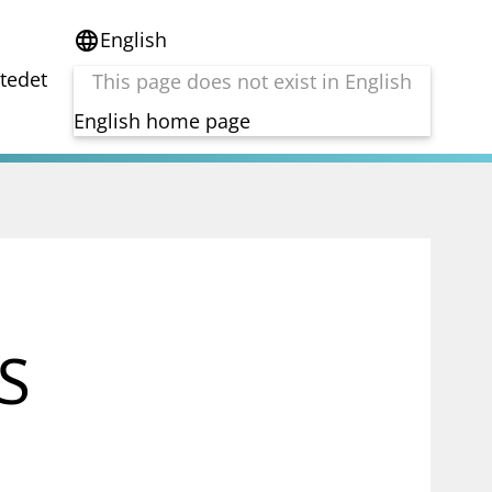
English
language
stedet
This page does not exist in English
English home page
e
Tema
Bærekraft
reg
DORA
Folkefinansiering
Kryptoeiendelsloven (MiCA)
Overtakelsestilbud
AS
Alle tema