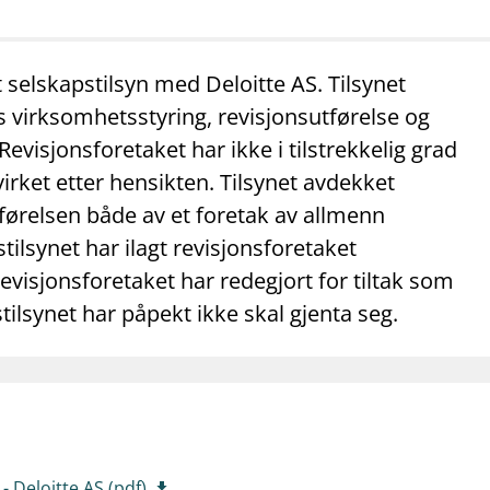
mail_outline
work_outline
dashboard
net
Kontakt oss
Jobb hos oss
Informasj
 selskapstilsyn med Deloitte AS. Tilsynet
s virksomhetsstyring, revisjonsutførelse og
Revisjonsforetaket har ikke i tilstrekkelig grad
virket etter hensikten. Tilsynet avdekket
tførelsen både av et foretak av allmenn
tilsynet har ilagt revisjonsforetaket
evisjonsforetaket har redegjort for tiltak som
stilsynet har påpekt ikke skal gjenta seg.
 Deloitte AS (pdf)