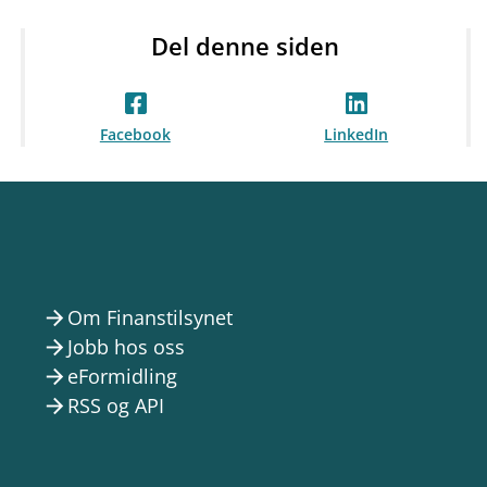
Del denne siden
Facebook
LinkedIn
Om Finanstilsynet
arrow_forward
Jobb hos oss
arrow_forward
eFormidling
arrow_forward
RSS og API
arrow_forward