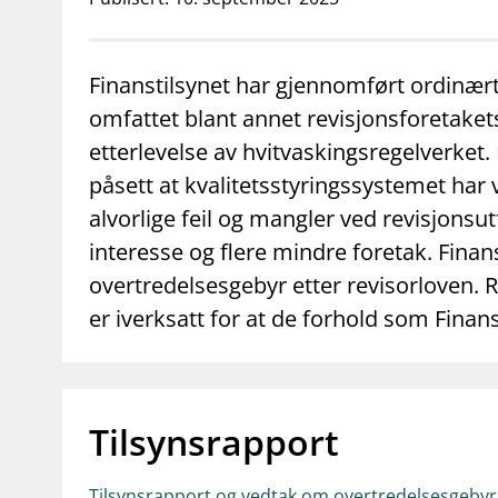
supervisor_account
business
Forbrukerinformasjon
Om Finanstilsy
Finanstilsynet har gjennomført ordinært
omfattet blant annet revisjonsforetaket
etterlevelse av hvitvaskingsregelverket. 
påsett at kvalitetsstyringssystemet har 
alvorlige feil og mangler ved revisjonsu
interesse og flere mindre foretak. Finans
overtredelsesgebyr etter revisorloven. R
er iverksatt for at de forhold som Finan
Tilsynsrapport
Tilsynsrapport og vedtak om overtredelsesgebyr -