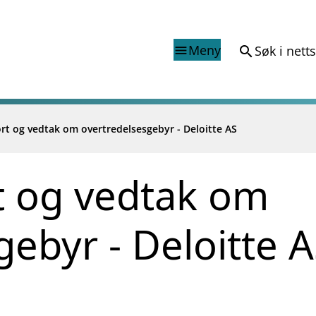
Meny
Søk i nett
search
menu
rt og vedtak om overtredelsesgebyr - Deloitte AS
Finanstilsynets registr
Virksomhetsregister
veiledninger
Prospekt grensekryssa til No
t og vedtak om
Shortsalgregisteret (SSR)
Tredjelandsrevisorregister
gebyr - Deloitte 
porter og vedtak
nar og analysar
og analysar