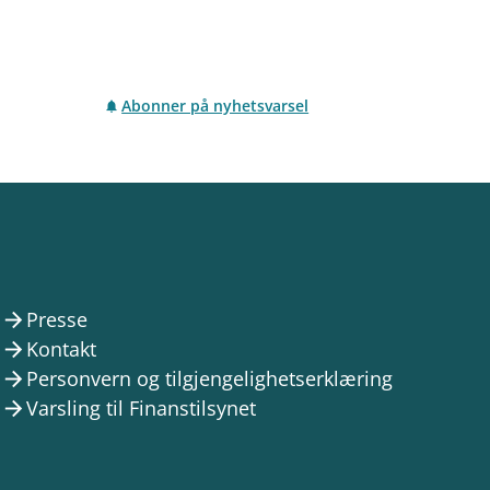
Abonner på nyhetsvarsel
Presse
arrow_forward
Kontakt
arrow_forward
Personvern og tilgjengelighetserklæring
arrow_forward
Varsling til Finanstilsynet
arrow_forward