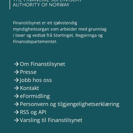
Finanstilsynet er eit sjølvstendig
myndigheitsorgan som arbeider med grunnlag
i lover og vedtak frå Stortinget, Regjeringa og
Finansdepartementet.
Om Finanstilsynet
arrow_forward
Presse
arrow_forward
Jobb hos oss
arrow_forward
Kontakt
arrow_forward
eFormidling
arrow_forward
Personvern og tilgjengelighetserklæring
arrow_forward
RSS og API
arrow_forward
Varsling til Finanstilsynet
arrow_forward