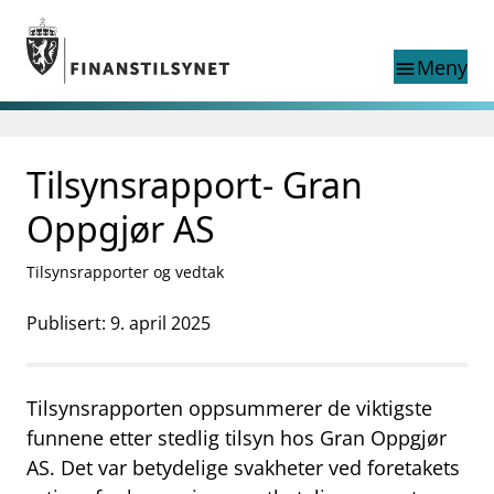
Gå til hovedinnhold
Gå til søkesiden
Meny
menu
Søk i
search
This page does not
Tilsynsrapport- Gran
language
exist in English
nettstedet
English
Oppgjør AS
English home page
Tilsyn
Tilsynsrapporter og vedtak
Aktuelt
Finanstilsynets registre
Publisert: 9. april 2025
Tema
supervisor_account
Forbrukerinformasjon
Tilsynsrapporten oppsummerer de viktigste
business
Om Finanstilsynet
funnene etter stedlig tilsyn hos Gran Oppgjør
AS. Det var betydelige svakheter ved foretakets
mail_outline
Kontakt oss