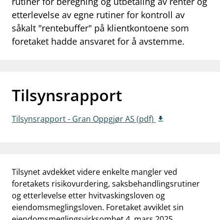
rutiner for beregning og utbetaling av renter og
work_outline
etterlevelse av egne rutiner for kontroll av
Jobb hos oss
såkalt "rentebuffer" på klientkontoene som
dashboard
Informasjon for investorer
foretaket hadde ansvaret for å avstemme.
notifications_none
Abonner på nyhetsvarsel
Tilsynsrapport
Tilsynsrapport - Gran Oppgjør AS (pdf)
Tilsynet avdekket videre enkelte mangler ved
foretakets risikovurdering, saksbehandlingsrutiner
og etterlevelse etter hvitvaskingsloven og
eiendomsmeglingsloven. Foretaket avviklet sin
eiendomsmeglingsvirksomhet 4. mars 2025.