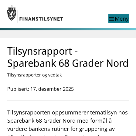
Gå til hovedinnhold
Gå til søkesiden
Meny
menu
Søk i
search
This page does not
Tilsynsrapport -
language
exist in English
nettstedet
English
Sparebank 68 Grader Nord
English home page
Tilsyn
Tilsynsrapporter og vedtak
Aktuelt
Finanstilsynets registre
Publisert: 17. desember 2025
Tema
supervisor_account
Forbrukerinformasjon
Tilsynsrapporten oppsummerer tematilsyn hos
business
Om Finanstilsynet
Sparebank 68 Grader Nord med formål å
vurdere bankens rutiner for gruppering av
mail_outline
Kontakt oss