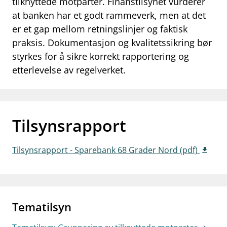
tilknyttede motparter. Finanstilsynet vurderer
work_outline
at banken har et godt rammeverk, men at det
Jobb hos oss
er et gap mellom retningslinjer og faktisk
dashboard
Informasjon for investorer
praksis. Dokumentasjon og kvalitetssikring bør
styrkes for å sikre korrekt rapportering og
notifications_none
Abonner på nyhetsvarsel
etterlevelse av regelverket.
Tilsynsrapport
Tilsynsrapport - Sparebank 68 Grader Nord (pdf)
Tematilsyn