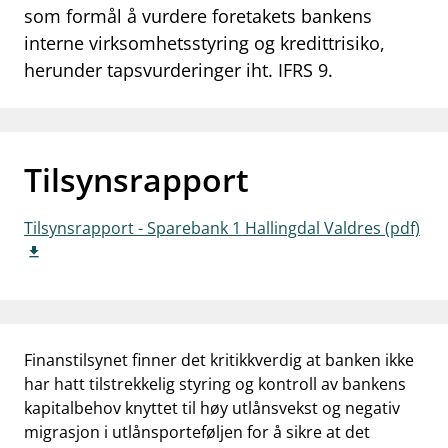
som formål å vurdere foretakets bankens
work_outline
Jobb hos oss
interne virksomhetsstyring og kredittrisiko,
herunder tapsvurderinger iht. IFRS 9.
dashboard
Informasjon for investorer
notifications_none
Abonner på nyhetsvarsel
Tilsynsrapport
Tilsynsrapport - Sparebank 1 Hallingdal Valdres (pdf)
Finanstilsynet finner det kritikkverdig at banken ikke
har hatt tilstrekkelig styring og kontroll av bankens
kapitalbehov knyttet til høy utlånsvekst og negativ
migrasjon i utlånsporteføljen for å sikre at det