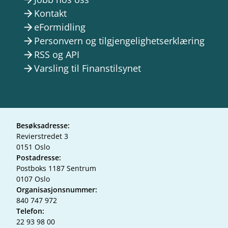
Kontakt
arrow_forward
eFormidling
arrow_forward
Personvern og tilgjengelighetserklæring
arrow_forward
RSS og API
arrow_forward
Varsling til Finanstilsynet
arrow_forward
Besøksadresse:
Revierstredet 3
0151 Oslo
Postadresse:
Postboks 1187 Sentrum
0107 Oslo
Organisasjonsnummer:
840 747 972
Telefon:
22 93 98 00