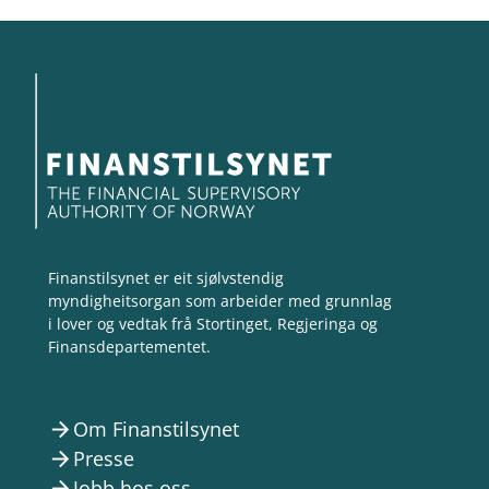
Finanstilsynet er eit sjølvstendig
myndigheitsorgan som arbeider med grunnlag
i lover og vedtak frå Stortinget, Regjeringa og
Finansdepartementet.
Om Finanstilsynet
arrow_forward
Presse
arrow_forward
Jobb hos oss
arrow_forward