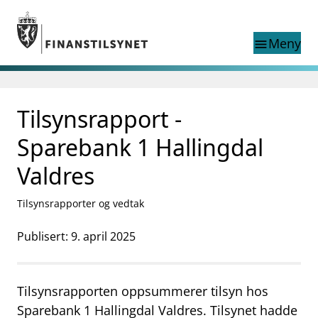
Gå til hovedinnhold
Gå til søkesiden
Meny
menu
Søk i
search
This page does not
Tilsynsrapport -
language
exist in English
nettstedet
English
Sparebank 1 Hallingdal
English home page
Tilsyn
Valdres
Aktuelt
Finanstilsynets registre
Tilsynsrapporter og vedtak
Tema
Publisert: 9. april 2025
supervisor_account
Forbrukerinformasjon
business
Om Finanstilsynet
Tilsynsrapporten oppsummerer tilsyn hos
mail_outline
Sparebank 1 Hallingdal Valdres. Tilsynet hadde
Kontakt oss