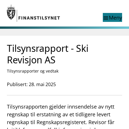
Gå til hovedinnhold
Gå til søkesiden
Meny
menu
Søk i
search
This page does not
Tilsynsrapport - Ski
language
exist in English
nettstedet
English
Revisjon AS
English home page
Tilsyn
Tilsynsrapporter og vedtak
Aktuelt
Finanstilsynets registre
Publisert: 28. mai 2025
Tema
supervisor_account
Forbrukerinformasjon
Tilsynsrapporten gjelder innsendelse av nytt
business
Om Finanstilsynet
regnskap til erstatning av et tidligere levert
regnskap til Regnskapsregisteret.
Revisor får
mail_outline
Kontakt oss