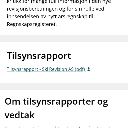
kritikk for mangelfull informasjon i den nye
work_outline
revisjonsberetningen og for sin rolle ved
Jobb hos oss
innsendelsen av nytt årsregnskap til
dashboard
Informasjon for investorer
Regnskapsregisteret.
notifications_none
Abonner på nyhetsvarsel
Tilsynsrapport
Tilsynsrapport - Ski Revisjon AS (pdf)
Om tilsynsrapporter og
vedtak