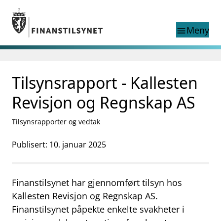
Gå til hovedinnhold
Gå til søkesiden
Meny
menu
Søk i
search
This page does not
Tilsynsrapport - Kallesten
language
exist in English
nettstedet
English
Revisjon og Regnskap AS
English home page
Tilsyn
Tilsynsrapporter og vedtak
Aktuelt
Finanstilsynets registre
Publisert: 10. januar 2025
Tema
supervisor_account
Forbrukerinformasjon
Finanstilsynet har gjennomført tilsyn hos
business
Om Finanstilsynet
Kallesten Revisjon og Regnskap AS.
Finanstilsynet påpekte enkelte svakheter i
mail_outline
Kontakt oss