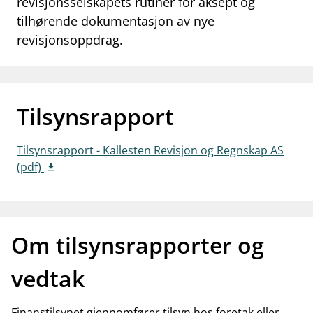
revisjonsselskapets rutiner for aksept og
work_outline
tilhørende dokumentasjon av nye
Jobb hos oss
revisjonsoppdrag.
dashboard
Informasjon for investorer
notifications_none
Abonner på nyhetsvarsel
Tilsynsrapport
Tilsynsrapport - Kallesten Revisjon og Regnskap AS
(pdf)
Om tilsynsrapporter og
vedtak
Finanstilsynet gjennomfører tilsyn hos foretak eller