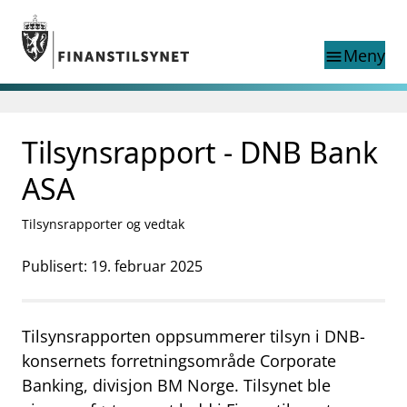
Gå til hovedinnhold
Gå til søkesiden
Meny
menu
Søk i
search
This page does not
Tilsynsrapport - DNB Bank
language
exist in English
nettstedet
English
ASA
English home page
Tilsyn
Tilsynsrapporter og vedtak
Aktuelt
Finanstilsynets registre
Publisert: 19. februar 2025
Tema
supervisor_account
Forbrukerinformasjon
Tilsynsrapporten oppsummerer tilsyn i DNB-
business
Om Finanstilsynet
konsernets forretningsområde Corporate
Banking, divisjon BM Norge. Tilsynet ble
mail_outline
Kontakt oss