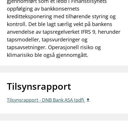
gjennomført som et ledd i Finanstilsynets
work_outline
oppfølging av bankkonsernets
Jobb hos oss
kreditteksponering med tilhørende styring og
dashboard
Informasjon for investorer
kontroll. Det ble lagt særlig vekt på bankens
anvendelse av tapsregelverket IFRS 9, herunder
notifications_none
Abonner på nyhetsvarsel
tapsmodeller, tapsvurderinger og
tapsavsetninger. Operasjonell risiko og
klimarisiko ble også gjennomgått.
Tilsynsrapport
Tilsynsrapport - DNB Bank ASA (pdf)