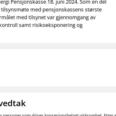
mail_outline
work_outline
dashboard
nergi Pensjonskasse 18. juni 2024. Som en del
net
Kontakt oss
Jobb hos oss
Informasj
et tilsynsmøte med pensjonskassens største
ormålet med tilsynet var gjennomgang av
kontroll samt risikoeksponering og
 vedtak
ler personer som driver konsesjonsbelagt virksomhet. Etter