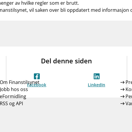
henger av hvilke regler som er brutt.
inanstilsynet, vil saken over bli oppdatert med informasjon
Del denne siden
Om Finanstilsynet
Pr
Facebook
LinkedIn
Jobb hos oss
Ko
eFormidling
Pe
RSS og API
Var