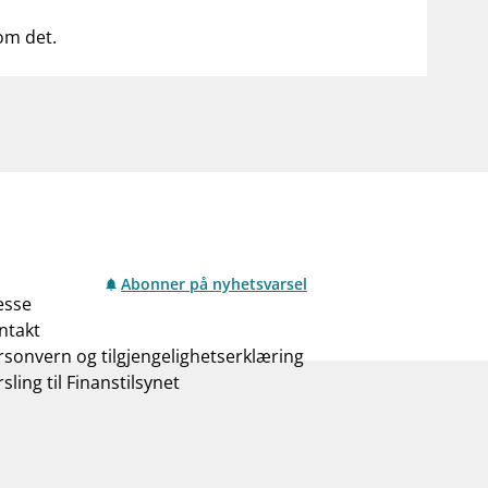
 om det.
Abonner på nyhetsvarsel
esse
ntakt
rsonvern og tilgjengelighetserklæring
sling til Finanstilsynet