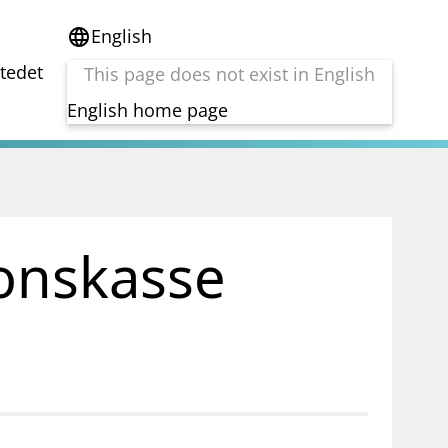
English
language
stedet
This page does not exist in English
English home page
e
Tema
Bærekraft
reg
DORA
jonskasse
Folkefinansiering
Kryptoeiendelsloven (MiCA)
Overtakelsestilbud
Alle tema