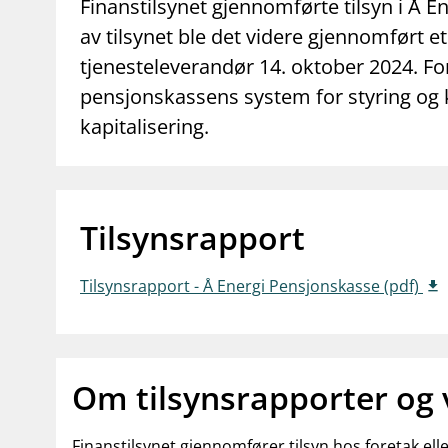
supervisor_account
business
Finanstilsynet gjennomførte tilsyn i Å E
Forbrukerinformasjon
Om Finanstilsy
av tilsynet ble det videre gjennomført 
tjenesteleverandør 14. oktober 2024. F
pensjonskassens system for styring og 
kapitalisering.
Tilsynsrapport
Tilsynsrapport - Å Energi Pensjonskasse (pdf)
Om tilsynsrapporter og
Finanstilsynet gjennomfører tilsyn hos foretak el