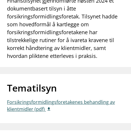
Finanstilsynet gjennomførte høsten 2024 et
work_outline
dokumentbasert tilsyn i åtte
Jobb hos oss
forsikringsformidlingsforetak. Tilsynet hadde
dashboard
Informasjon for investorer
som hovedformål å kartlegge om
forsikringsformidlingsforetakene har
notifications_none
Abonner på nyhetsvarsel
tilstrekkelige rutiner for å ivareta kravene til
korrekt håndtering av klientmidler, samt
hvordan pliktene etterleves i praksis.
Tematilsyn
Forsikringsformidlingsforetakenes behandling av
klientmidler (pdf)