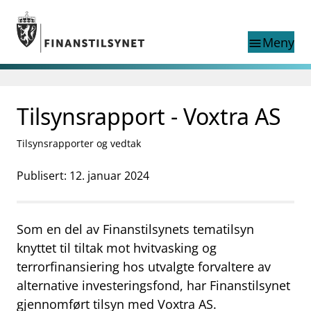
Gå til hovedinnhold
Gå til søkesiden
Meny
menu
Søk i
search
This page does not
Tilsynsrapport - Voxtra AS
language
exist in English
nettstedet
English
Tilsynsrapporter og vedtak
English home page
Tilsyn
Publisert: 12. januar 2024
Aktuelt
Finanstilsynets registre
Tema
Som en del av Finanstilsynets tematilsyn
supervisor_account
Forbrukerinformasjon
knyttet til tiltak mot hvitvasking og
terrorfinansiering hos utvalgte forvaltere av
business
Om Finanstilsynet
alternative investeringsfond, har Finanstilsynet
mail_outline
Kontakt oss
gjennomført tilsyn med Voxtra AS.