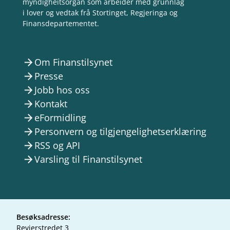
myndigheitsorgan som arbeider med grunnlag
i lover og vedtak frå Stortinget, Regjeringa og
Finansdepartementet.
Om Finanstilsynet
arrow_forward
Presse
arrow_forward
Jobb hos oss
arrow_forward
Kontakt
arrow_forward
eFormidling
arrow_forward
Personvern og tilgjengelighetserklæring
arrow_forward
RSS og API
arrow_forward
Varsling til Finanstilsynet
arrow_forward
Besøksadresse:
Revierstredet 3