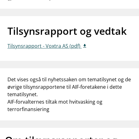
work_outline
Jobb hos oss
dashboard
Informasjon for investorer
Tilsynsrapport og vedtak
notifications_none
Abonner på nyhetsvarsel
Tilsynsrapport - Voxtra AS (pdf)
Det vises også til nyhetssaken om tematilsynet og de
øvrige tilsynsrapportene til AIF-foretakene i dette
tematilsynet.
AIF-forvalternes tiltak mot hvitvasking og
terrorfinansiering