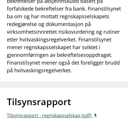
bekreftelser på aksjeinnskudd basert på
work_outline
forfalskede bekreftelser fra bank. Finanstilsynet
Jobb hos oss
ba om og har mottatt regnskapsselskapets
dashboard
Informasjon for investorer
redegjørelse og dokumentasjon på
virksomhetsinnrettet risikovurdering og rutiner
notifications_none
Abonner på nyhetsvarsel
etter hvitvaskingsregelverket. Finanstilsynet
mener regnskapsselskapet har sviktet i
gjennomføringen av bekreftelsesoppdraget.
Finanstilsynet mener også det foreligger brudd
på hvitvaskingsregelverket.
Tilsynsrapport
Tilsynsrapport - regnskapsselskap (pdf)