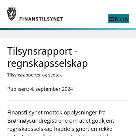
Gå til hovedinnhold
Gå til søkesiden
Meny
menu
Søk i
search
This page does not
Tilsynsrapport -
language
exist in English
nettstedet
English
regnskapsselskap
English home page
Tilsyn
Tilsynsrapporter og vedtak
Aktuelt
Finanstilsynets registre
Publisert: 4. september 2024
Tema
supervisor_account
Forbrukerinformasjon
Finanstilsynet mottok opplysninger fra
business
Om Finanstilsynet
Brønnøysundregistrene om at et godkjent
regnskapsselskap hadde signert en rekke
mail_outline
Kontakt oss