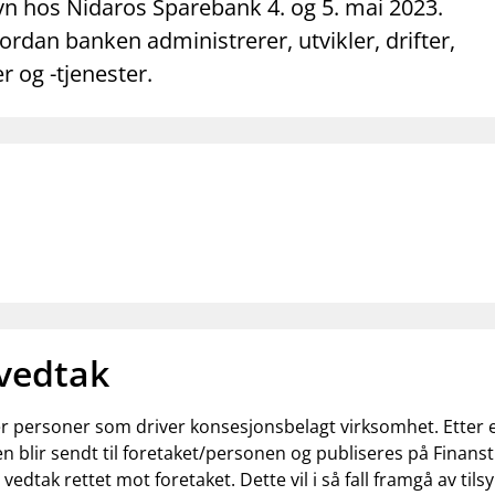
mail_outline
work_outline
dashboard
n hos Nidaros Sparebank 4. og 5. mai 2023.
net
Kontakt oss
Jobb hos oss
Informasj
rdan banken administrerer, utvikler, drifter,
r og -tjenester.
 vedtak
ler personer som driver konsesjonsbelagt virksomhet. Etter
n blir sendt til foretaket/personen og publiseres på Finanst
t vedtak rettet mot foretaket. Dette vil i så fall framgå av t