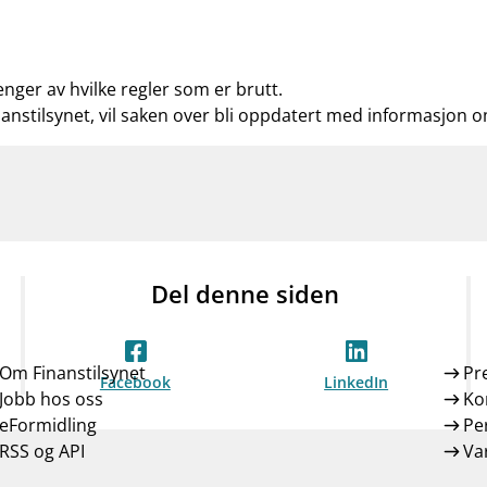
enger av hvilke regler som er brutt.
nanstilsynet, vil saken over bli oppdatert med informasjon 
Del denne siden
Om Finanstilsynet
Pr
Facebook
LinkedIn
Jobb hos oss
Ko
eFormidling
Pe
RSS og API
Var