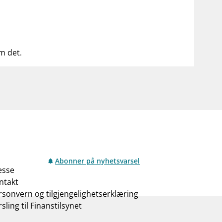
om det.
Abonner på nyhetsvarsel
esse
ntakt
rsonvern og tilgjengelighetserklæring
sling til Finanstilsynet