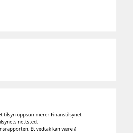
notifications_none
on for investorer
Abonner på nyhetsvarsel
 et tilsyn oppsummerer Finanstilsynet
ilsynets nettsted.
ilsynsrapporten. Et vedtak kan være å