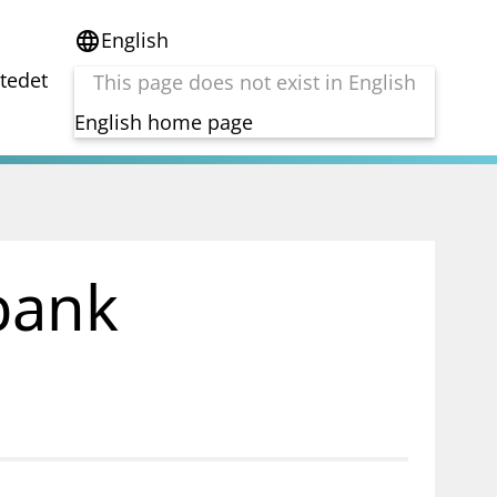
English
language
stedet
This page does not exist in English
English home page
e
Tema
Bærekraft
reg
DORA
bank
Folkefinansiering
Kryptoeiendelsloven (MiCA)
Overtakelsestilbud
Alle tema