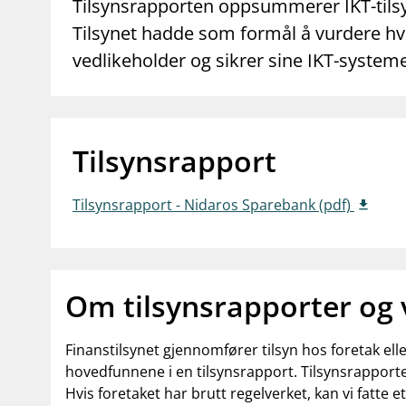
supervisor_account
business
Tilsynsrapporten oppsummerer IKT-tilsy
Forbrukerinformasjon
Om Finanstilsy
Tilsynet hadde som formål å vurdere hvo
vedlikeholder og sikrer sine IKT-systeme
Tilsynsrapport
Tilsynsrapport - Nidaros Sparebank (pdf)
Om tilsynsrapporter og
Finanstilsynet gjennomfører tilsyn hos foretak el
hovedfunnene i en tilsynsrapport. Tilsynsrapporte
Hvis foretaket har brutt regelverket, kan vi fatte e