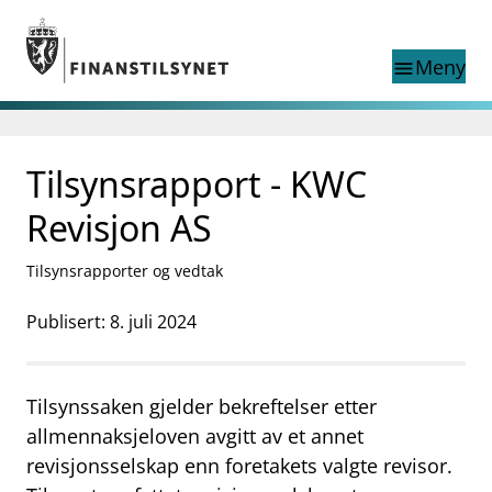
Gå til hovedinnhold
Gå til søkesiden
Meny
menu
Søk i
search
This page does not
Tilsynsrapport - KWC
language
exist in English
nettstedet
English
Revisjon AS
English home page
Tilsyn
Tilsynsrapporter og vedtak
Aktuelt
Finanstilsynets registre
Publisert: 8. juli 2024
Tema
supervisor_account
Forbrukerinformasjon
Tilsynssaken gjelder bekreftelser etter
business
Om Finanstilsynet
allmennaksjeloven avgitt av et annet
revisjonsselskap enn foretakets valgte revisor.
mail_outline
Kontakt oss