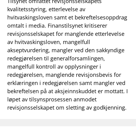
Tilsynet omfattet revisjonsselskapets
work_outline
kvalitetsstyring, etterlevelse av
Jobb hos oss
hvitvaskingsloven samt et bekreftelsesoppdrag
dashboard
Informasjon for investorer
omtalt i media. Finanstilsynet kritiserer
revisjonsselskapet for manglende etterlevelse
notifications_none
Abonner på nyhetsvarsel
av hvitvaskingsloven, mangelfull
akseptvurdering, mangler ved den sakkyndige
redegjørelsen til generalforsamlingen,
mangelfull kontroll av opplysninger i
redegjørelsen, manglende revisjonsbevis for
erklæringen i redegjørelsen samt mangler ved
bekreftelsen på at aksjeinnskuddet er mottatt. I
løpet av tilsynsprosessen anmodet
revisjonsselskapet om sletting av godkjenning.