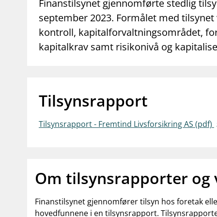
supervisor_account
business
Finanstilsynet gjennomførte stedlig tilsy
Forbrukerinformasjon
Om Finanstilsy
september 2023. Formålet med tilsynet
kontroll, kapitalforvaltningsområdet, f
kapitalkrav samt risikonivå og kapitalise
Tilsynsrapport
Tilsynsrapport - Fremtind Livsforsikring AS (pdf)
Om tilsynsrapporter og
Finanstilsynet gjennomfører tilsyn hos foretak el
hovedfunnene i en tilsynsrapport. Tilsynsrapporte