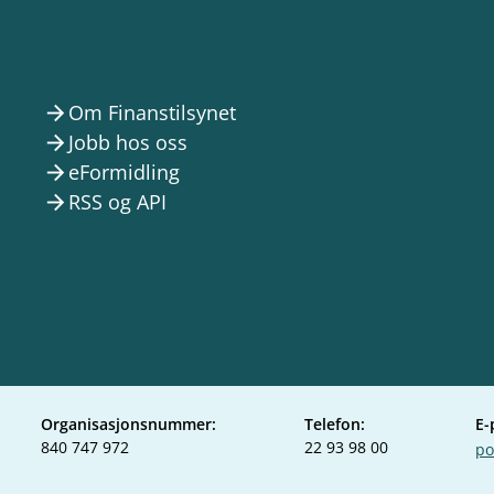
Om Finanstilsynet
arrow_forward
Jobb hos oss
arrow_forward
eFormidling
arrow_forward
RSS og API
arrow_forward
Organisasjonsnummer:
Telefon:
E-
840 747 972
22 93 98 00
po