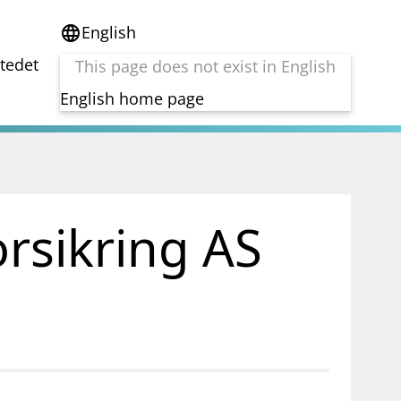
English
language
stedet
This page does not exist in English
English home page
e
Tema
Bærekraft
reg
DORA
orsikring AS
Folkefinansiering
Kryptoeiendelsloven (MiCA)
Overtakelsestilbud
Alle tema