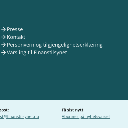
Presse
arrow_forward
Kontakt
arrow_forward
Personvern og tilgjengelighetserklæring
arrow_forward
Varsling til Finanstilsynet
arrow_forward
post:
Få sist nytt:
st@finanstilsynet.no
Abonner på nyhetsvarsel