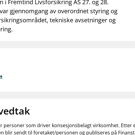
mail_outline
work_outline
dashboard
n i Fremtind Livsforsikring AS 27. og 28.
net
Kontakt oss
Jobb hos oss
Informasj
 var gjennomgang av overordnet styring og
orsikringsområdet, tekniske avsetninger og
ring.
 vedtak
ler personer som driver konsesjonsbelagt virksomhet. Etter
n blir sendt til foretaket/personen og publiseres på Finanst