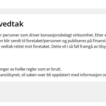
 vedtak
ler personer som driver konsesjonsbelagt virksomhet. Etter
n blir sendt til foretaket/personen og publiseres på Finanst
t vedtak rettet mot foretaket. Dette vil i så fall framgå av t
enger av hvilke regler som er brutt.
nanstilsynet, vil saken over bli oppdatert med informasjon 