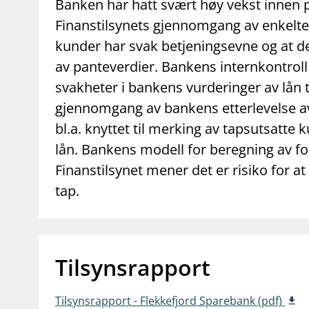
supervisor_account
business
Banken har hatt svært høy vekst innen 
Forbrukerinformasjon
Om Finanstilsy
Finanstilsynets gjennomgang av enkelte
kunder har svak betjeningsevne og at de
av panteverdier. Bankens internkontroll 
svakheter i bankens vurderinger av lån t
gjennomgang av bankens etterlevelse av 
bl.a. knyttet til merking av tapsutsatte
lån. Bankens modell for beregning av fo
Finanstilsynet mener det er risiko for 
tap.
Tilsynsrapport
Tilsynsrapport - Flekkefjord Sparebank (pdf)