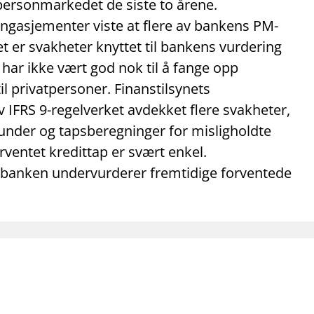
mail_outline
work_outline
dashboard
personmarkedet de siste to årene.
net
Kontakt oss
Jobb hos oss
Informasj
ngasjementer viste at flere av bankens PM-
t er svakheter knyttet til bankens vurdering
har ikke vært god nok til å fange opp
il privatpersoner. Finanstilsynets
IFRS 9-regelverket avdekket flere svakheter,
 kunder og tapsberegninger for misligholdte
rventet kredittap er svært enkel.
at banken undervurderer fremtidige forventede