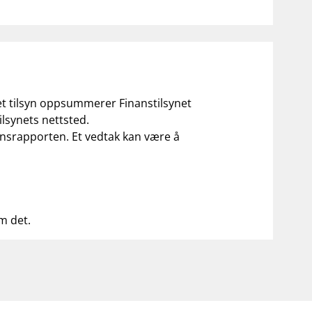
 et tilsyn oppsummerer Finanstilsynet
ilsynets nettsted.
ilsynsrapporten. Et vedtak kan være å
om det.