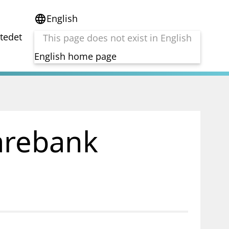
English
language
stedet
This page does not exist in English
English home page
e
Tema
Bærekraft
reg
DORA
parebank
Folkefinansiering
Kryptoeiendelsloven (MiCA)
Overtakelsestilbud
Alle tema