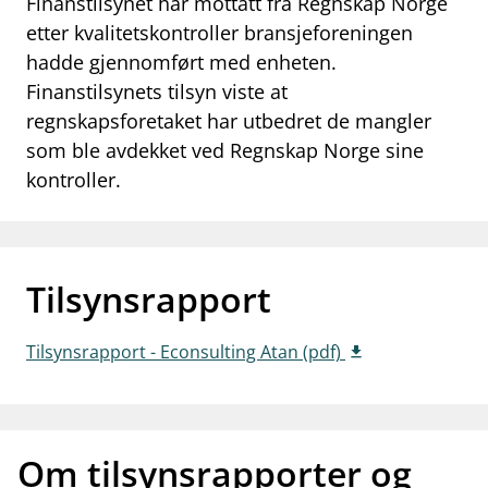
Finanstilsynet har mottatt fra Regnskap Norge
work_outline
etter kvalitetskontroller bransjeforeningen
Jobb hos oss
hadde gjennomført med enheten.
dashboard
Informasjon for investorer
Finanstilsynets tilsyn viste at
regnskapsforetaket har utbedret de mangler
notifications_none
Abonner på nyhetsvarsel
som ble avdekket ved Regnskap Norge sine
kontroller.
Tilsynsrapport
Tilsynsrapport - Econsulting Atan (pdf)
Om tilsynsrapporter og