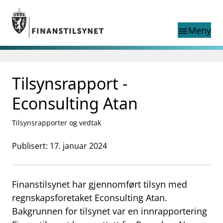
Gå til hovedinnhold
Gå til søkesiden
Meny
menu
Søk i
search
This page does not
Tilsynsrapport -
language
exist in English
nettstedet
English
Econsulting Atan
English home page
Tilsyn
Tilsynsrapporter og vedtak
Aktuelt
Finanstilsynets registre
Publisert: 17. januar 2024
Tema
supervisor_account
Forbrukerinformasjon
Finanstilsynet har gjennomført tilsyn med
business
Om Finanstilsynet
regnskapsforetaket Econsulting Atan.
Bakgrunnen for tilsynet var en innrapportering
mail_outline
Kontakt oss